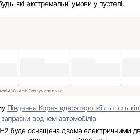
удь-які екстремальні умови у пустелі.
ережі АЗС «Amic Energy» станом на
му
Південна Корея вдесятеро збільшість кіл
 заправки воднем автомобілів
 H2 буде оснащена двома електричними д