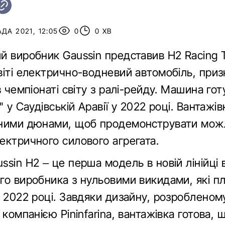
ДА 2021, 12:05
0
0 ХВ
й виробник Gaussin представив H2 Racing T
віті електрично-водневий автомобіль, при
в чемпіонаті світу з ралі-рейду. Машина гот
" у Саудівській Аравії у 2022 році. Вантажі
ними дюнами, щоб продемонструвати мож
ектричного силового агрегата.
sin H2 – це перша модель в новій лінійці 
го виробника з нульовими викидами, які п
у 2022 році. Завдяки дизайну, розробленом
 компанією Pininfarina, вантажівка готова, 