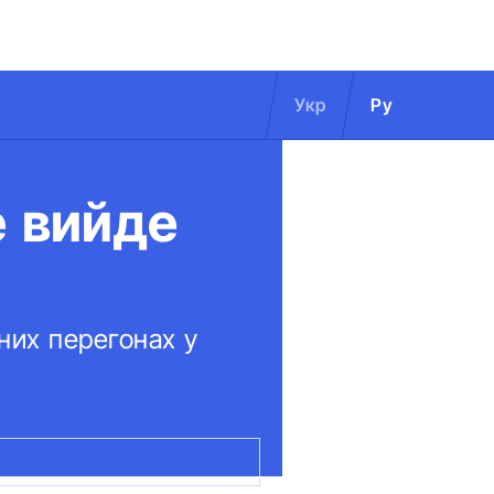
Укр
Ру
е вийде
них перегонах у