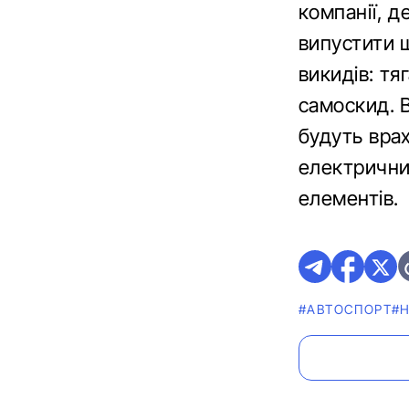
компанії, д
випустити 
викидів: тя
самоскид. 
будуть врах
електрични
елементів.
#АВТОСПОРТ
#