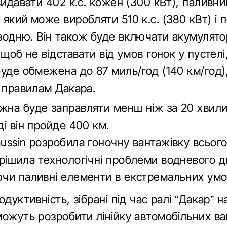
видавати 402 к.с. кожен (300 кВт), паливн
який може виробляти 510 к.с. (380 кВт) і 
 водню. Він також буде включати акумулят
 щоб не відставати від умов гонок у пустелі
буде обмежена до 87 миль/год (140 км/год)
и правилам Дакара.
на буде заправляти менш ніж за 20 хвили
і він пройде 400 км.
ssin розробила гоночну вантажівку всього 
рішила технологічні проблеми водневого д
чи паливні елементи в екстремальних умо
одуктивність, зібрані під час ралі “Дакар” 
можуть розробити лінійку автомобільних ва