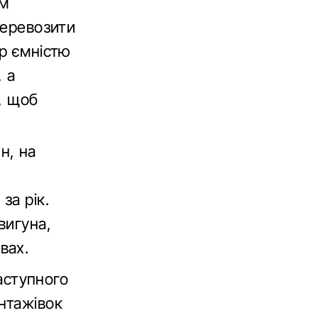
им
перевозити
ор ємністю
, а
, щоб
н, на
за рік.
вигуна,
вах.
наступного
нтажівок