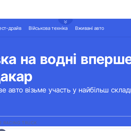
ест-драйв
Військова техніка
Вживані авто
ка на водні вперш
Дакар
ве авто візьме участь у найбільш склад
2 RACING TRUCK