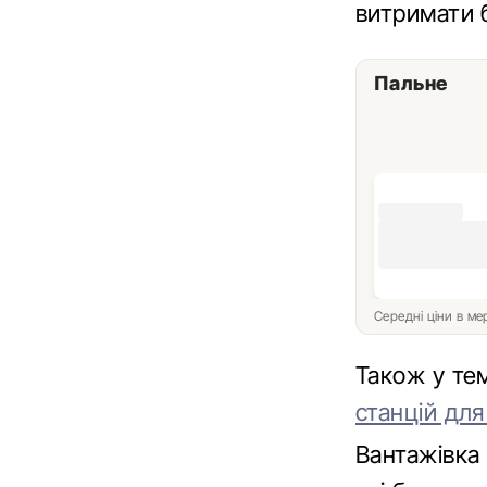
витримати б
Пальне
Середні ціни в м
Також у те
станцій для
Вантажівка