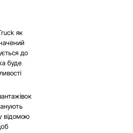
ruck як
значений
ується до
вка буде
ливості
вантажівок
ланують
у відомою
щоб