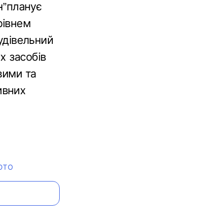
ін”планує
рівнем
будівельний
х засобів
вими та
ивних
ОТО