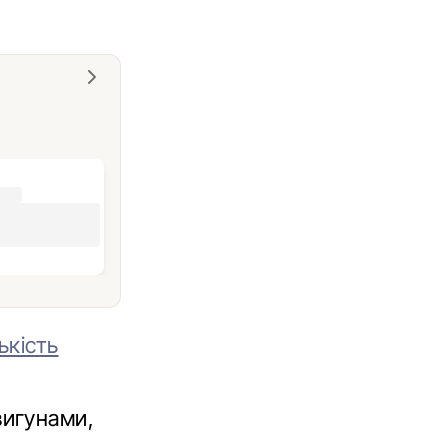
ькість
вигунами,