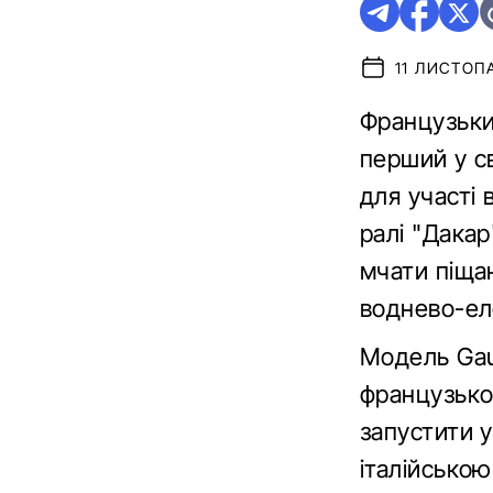
11 ЛИСТОПА
Французьки
перший у с
для участі 
ралі "Дакар
мчати піща
воднево-ел
Модель Gaus
французько
запустити 
італійською