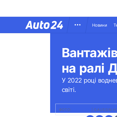
Новини
Т
Вантажів
на ралі 
У 2022 році водне
світі.
ФОТО:
GAUSSIN
|
GAUSSIN H