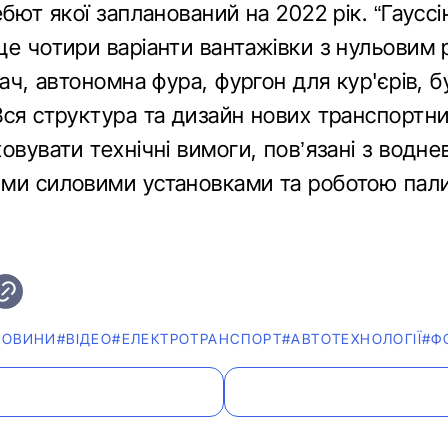
ебют якої запланований на 2022 рік. “Гаусс
ще чотири варіанти вантажівки з нульовим 
гач, автономна фура, фургон для кур'єрів, 
Вся структура та дизайн нових транспортни
овувати технічні вимоги, пов’язані з водне
ми силовими установками та роботою пал
НОВИНИ
#ВІДЕО
#ЕЛЕКТРОТРАНСПОРТ
#АВТОТЕХНОЛОГІЇ
#Ф