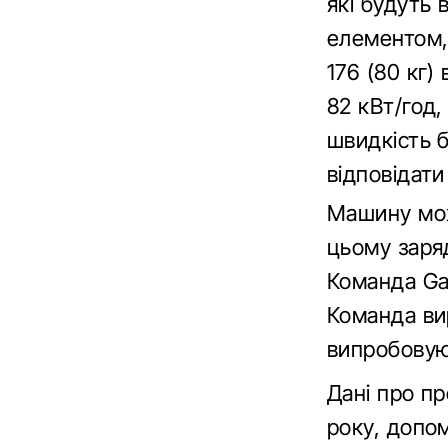
які будуть 
елементом, 
176 (80 кг)
82 кВт/год,
швидкість 
відповідат
Машину мож
цьому заряд
Команда Gau
Команда ви
випробовую
Дані про пр
року, допо