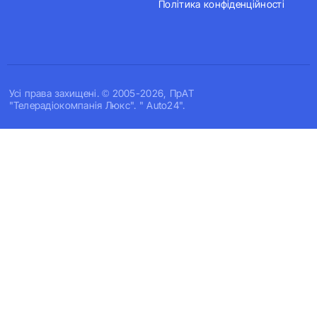
Політика конфіденційності
Усi права захищенi. © 2005-2026, ПрАТ
"Телерадіокомпанія Люкс". " Auto24".