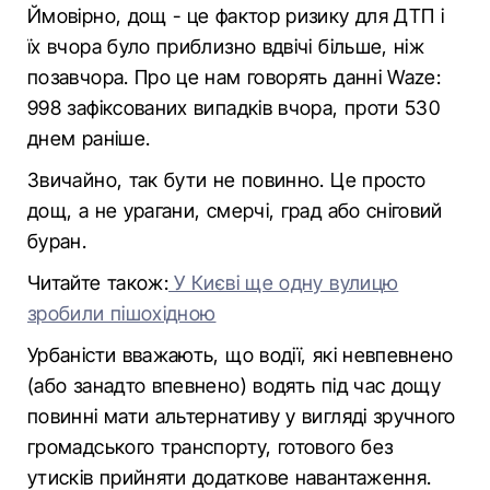
Ймовірно, дощ - це фактор ризику для ДТП і
їх вчора було приблизно вдвічі більше, ніж
позавчора. Про це нам говорять данні Waze:
998 зафіксованих випадків вчора, проти 530
днем раніше.
Звичайно, так бути не повинно. Це просто
дощ, а не урагани, смерчі, град або сніговий
буран.
Читайте також:
У Києві ще одну вулицю
зробили пішохідною
Урбаністи вважають, що водії, які невпевнено
(або занадто впевнено) водять під час дощу
повинні мати альтернативу у вигляді зручного
громадського транспорту, готового без
утисків прийняти додаткове навантаження.