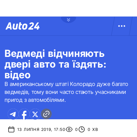
Ведмеді відчиняють
двері авто та їздять:
відео
В американському штаті Колорадо дуже багато
ведмедів, тому вони часто стають учасниками
пригод з автомобілями.
13 ЛИПНЯ 2019, 17:50
0
0 ХВ