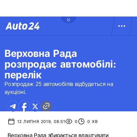
Верховна Рада
розпродає автомобілі:
перелік
Розпродаж 25 автомобілів відбудеться на
аукціоні.
12 ЛИПНЯ 2019, 08:51
0
0 ХВ
Верховна Рада збирається влаштувати