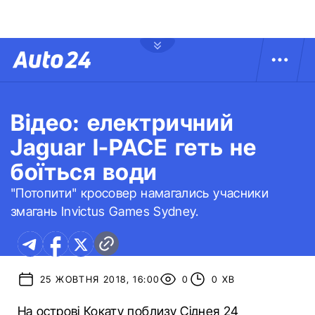
Відео: електричний
Jaguar I-PACE геть не
боїться води
"Потопити" кросовер намагались учасники
змагань Invictus Games Sydney.
25 ЖОВТНЯ 2018, 16:00
0
0 ХВ
На острові Кокату поблизу Сіднея 24