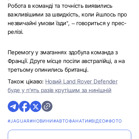
Робота в команді та точність виявились
важливішими за швидкість, коли йшлось про
незвичайні умови їзди”, – говориться у прес-
релізі.
Перемогу у змаганнях здобула команда з
Франції. Друге місце посіли австралійці, а на
третьому опинились британці.
Також цікаво:
Новий Land Rover Defender
буде у п'ять разів крутішим за нинішній
#JAGUAR
#НОВИНИ
#АВТОФАНАТИ
#ВІДЕО
#ФОТО