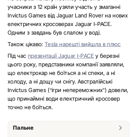
учасники з 12 країн узяли участь у змаганні
Invictus Games від Jaguar Land Rover на нових
електричних кросоверах Jaguar I-PACE.
Одним з завдань був слалом у воді.
Також цікаво:
Tesla нарешті вийшла в плюс
Під час
презентації Jaguar I-PACE
у березні
цього року, представники компанії заявляли,
що електрокар не боїться а ні спеки, а ні
холоду, а ні дощу чи снігу. Австралійські
Invictus Games (“ігри непереможних”) довели,
що принаймні води електричний кросовер
точно не боїться.
Пальне