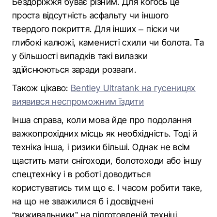
Бездоріжжя буває різним. Для когось це
проста відсутність асфальту чи іншого
твердого покриття. Для інших – піски чи
глибокі калюжі, каменисті схили чи болота. Та
у більшості випадків такі вилазки
здійснюються заради розваги.
Також цікаво:
Bentley Ultratank на гусеницях
виявився неспроможним їздити
Інша справа, коли мова йде про подолання
важкопрохідних місць як необхідність. Тоді й
техніка інша, і ризики більші. Однак не всім
щастить мати снігоходи, болотоходи або іншу
спецтехніку і в роботі доводиться
користуватись тим що є. І часом робити таке,
на що не зважилися б і досвідчені
“виживальники” на підготовленій техніці.