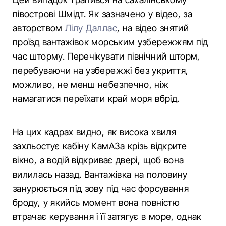
півострові Шмідт. Як зазначено у відео, за
авторством
Лілу Даллас
, на відео знятий
проїзд вантажівок морським узбережжям під
час шторму. Перечікувати північний шторм,
перебуваючи на узбережжі без укриття,
можливо, не менш небезпечно, ніж
намагатися переїхати край моря вбрід.
На цих кадрах видно, як висока хвиля
захльостує кабіну КамАЗа крізь відкрите
вікно, а водій відкриває двері, щоб вона
вилилась назад. Вантажівка на половину
занурюється під зову під час форсування
броду, у якийсь момент вона повністю
втрачає керування і її затягує в море, однак