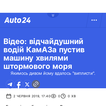
Відео: відчайдушний
водій КамАЗа пустив
машину хвилями
штормового моря
Якимось дивом йому вдалось "виплисти".
2 ЧЕРВНЯ 2019, 17:40
0
0 ХВ