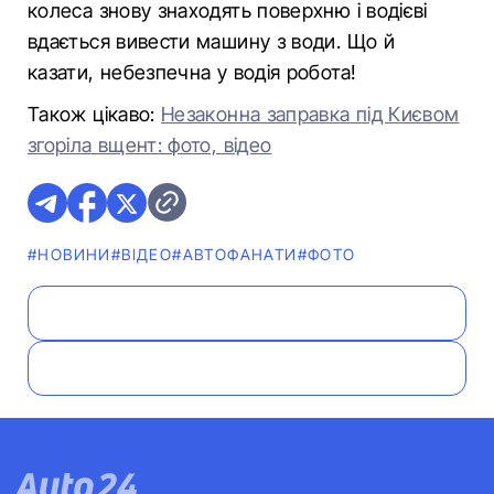
колеса знову знаходять поверхню і водієві
вдається вивести машину з води. Що й
казати, небезпечна у водія робота!
Також цікаво:
Незаконна заправка під Києвом
згоріла вщент: фото, відео
#НОВИНИ
#ВІДЕО
#АВТОФАНАТИ
#ФОТО