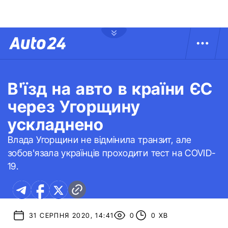
В'їзд на авто в країни ЄС
через Угорщину
ускладнено
Влада Угорщини не відмінила транзит, але
зобов'язала українців проходити тест на COVID-
19.
31 СЕРПНЯ 2020, 14:41
0
0 ХВ