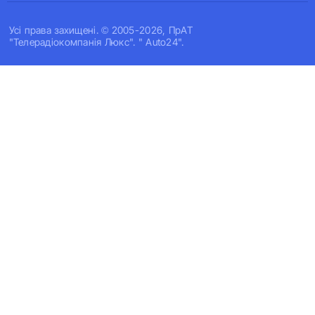
Усi права захищенi. © 2005-2026, ПрАТ
"Телерадіокомпанія Люкс". " Auto24".