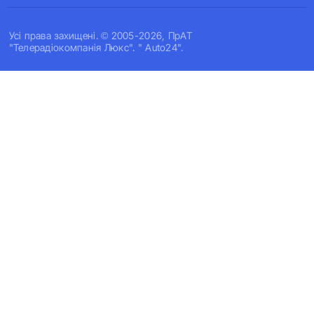
Усi права захищенi. © 2005-2026, ПрАТ
"Телерадіокомпанія Люкс". " Auto24".