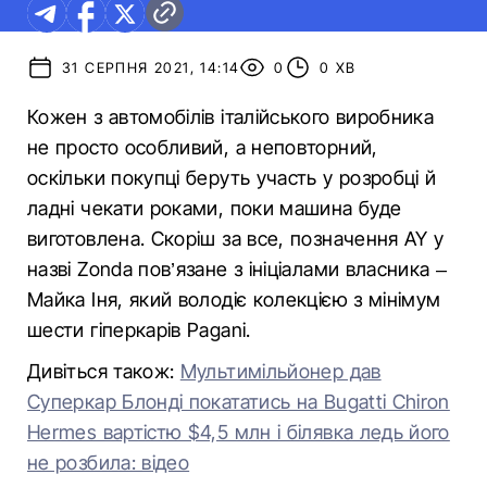
31 СЕРПНЯ 2021, 14:14
0
0 ХВ
Кожен з автомобілів італійського виробника
не просто особливий, а неповторний,
оскільки покупці беруть участь у розробці й
ладні чекати роками, поки машина буде
виготовлена. Скоріш за все, позначення AY у
назві Zonda пов’язане з ініціалами власника –
Майка Іня, який володіє колекцією з мінімум
шести гіперкарів Pagani.
Дивіться також:
Мультимільйонер дав
Суперкар Блонді покататись на Bugatti Chiron
Hermes вартістю $4,5 млн і білявка ледь його
не розбила: відео