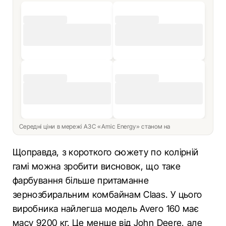
Середні ціни в мережі АЗС «Amic Energy» станом на
Щоправда, з короткого сюжету по колірній
гамі можна зробити висновок, що таке
фарбування більше притаманне
зернозбиральним комбайнам Claas. У цього
виробника найлегша модель Avero 160 має
масу 9200 кг. Це менше від John Deere, але