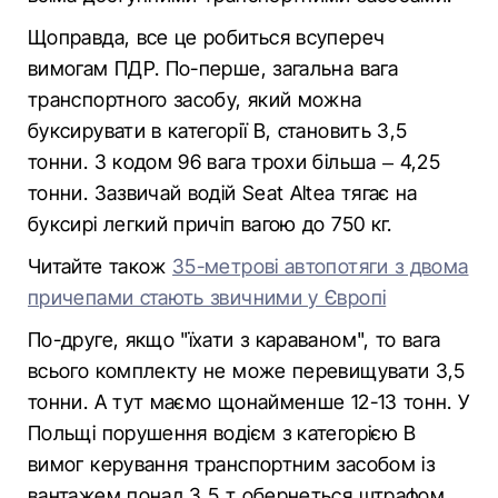
Щоправда, все це робиться всупереч
вимогам ПДР. По-перше, загальна вага
транспортного засобу, який можна
буксирувати в категорії B, становить 3,5
тонни. З кодом 96 вага трохи більша – 4,25
тонни. Зазвичай водій Seat Altea тягає на
буксирі легкий причіп вагою до 750 кг.
Читайте також
35-метрові автопотяги з двома
причепами стають звичними у Європі
По-друге, якщо "їхати з караваном", то вага
всього комплекту не може перевищувати 3,5
тонни. А тут маємо щонайменше 12-13 тонн. У
Польщі порушення водієм з категорією В
вимог керування транспортним засобом із
вантажем понад 3,5 т обернеться штрафом