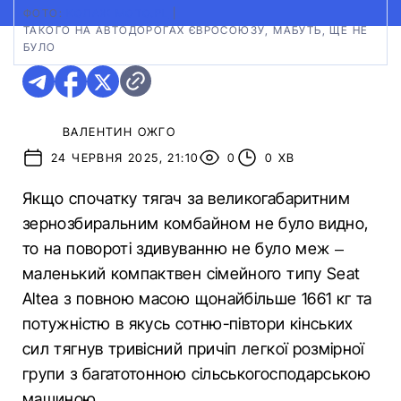
ФОТО:
КОЛАЖ MOTO.PL
|
ТАКОГО НА АВТОДОРОГАХ ЄВРОСОЮЗУ, МАБУТЬ, ЩЕ НЕ
БУЛО
ВАЛЕНТИН ОЖГО
24 ЧЕРВНЯ 2025, 21:10
0
0 ХВ
Якщо спочатку тягач за великогабаритним
зернозбиральним комбайном не було видно,
то на повороті здивуванню не було меж –
маленький компактвен сімейного типу Seat
Altea з повною масою щонайбільше 1661 кг та
потужністю в якусь сотню-півтори кінських
сил тягнув тривісний причіп легкої розмірної
групи з багатотонною сільськогосподарською
машиною.