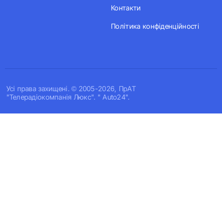
Контакти
Політика конфіденційності
Усi права захищенi. © 2005-2026, ПрАТ
"Телерадіокомпанія Люкс". " Auto24".