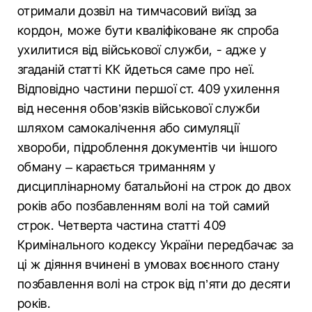
отримали дозвіл на тимчасовий виїзд за
кордон, може бути кваліфіковане як спроба
ухилитися від військової служби, - адже у
згаданій статті КК йдеться саме про неї.
Відповідно частини першої ст. 409 ухилення
від несення обов’язків військової служби
шляхом самокалічення або симуляції
хвороби, підроблення документів чи іншого
обману – карається триманням у
дисциплінарному батальйоні на строк до двох
років або позбавленням волі на той самий
строк. Четверта частина статті 409
Кримінального кодексу України передбачає за
ці ж діяння вчинені в умовах воєнного стану
позбавлення волі на строк від п’яти до десяти
років.