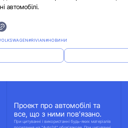
і автомобілі.
VOLKSWAGEN
#RIVIAN
#НОВИНИ
Проект про автомобілі та
все, що з ними пов'язано.
При цитуванні і використанні будь-яких матеріалів
посилання на "Auto24" обов'язкове. При цитуванні