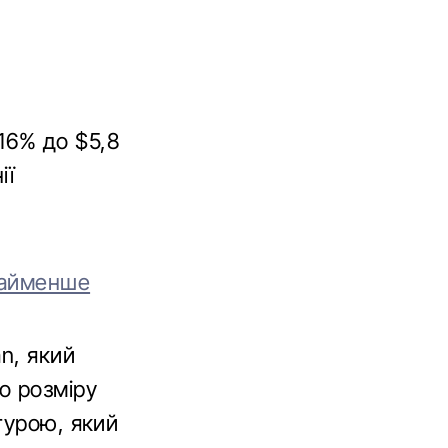
16% до $5,8
ії
найменше
n, який
о розміру
турою, який