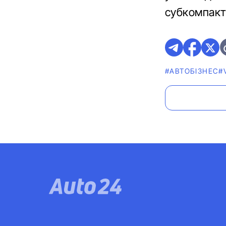
субкомпактн
#АВТОБІЗНЕС
#