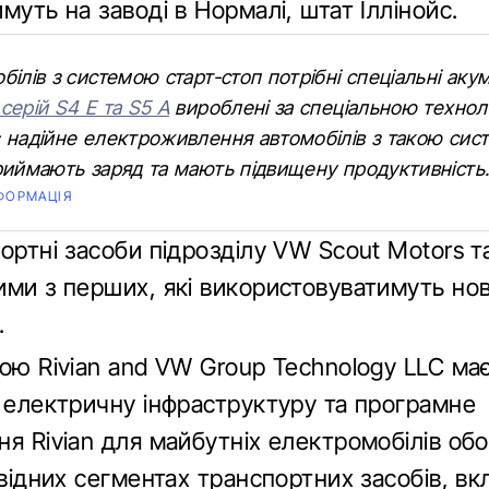
муть на заводі в Нормалі, штат Іллінойс.
білів з системою старт-стоп потрібні спеціальні аку
серій S4 Е та S5 А
вироблені за спеціальною техноло
 надійне електроживлення автомобілів з такою сис
риймають заряд та мають підвищену продуктивність
ФОРМАЦІЯ
ортні засоби підрозділу VW Scout Motors 
ими з перших, які використовуватимуть но
.
ою Rivian and VW Group Technology LLC має
и електричну інфраструктуру та програмне
я Rivian для майбутніх електромобілів об
овідних сегментах транспортних засобів, 