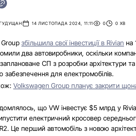
 ГУДУЩАН
14 ЛИСТОПАДА 2024, 11:11
0
0 ХВ
 Group
збільшила свої інвестиції в Rivian
на 
домили два автовиробники, оскільки компан
заплановане СП з розробки архітектури та
о забезпечення для електромобілів.
кож:
Volkswagen Group планує закрити що
домлялось, що VW інвестує $5 млрд у Rivia
випустити електричний кросовер середньог
 R2. Це перший автомобіль з новою архітек