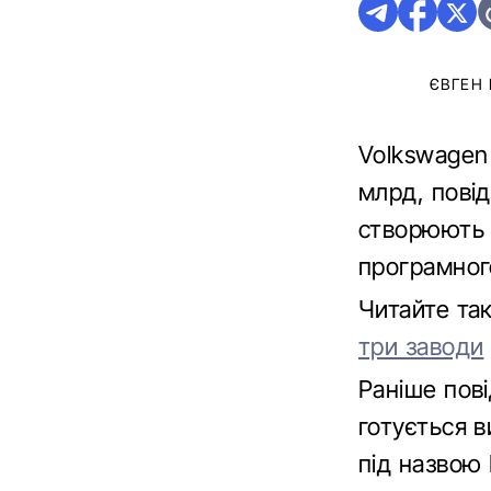
ЄВГЕН
Volkswagen
млрд, пові
створюють 
програмног
Читайте та
три заводи
Раніше пові
готується 
під назвою