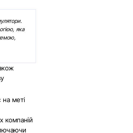
мулятори.
гією, яка
темою,
.
також
ву
 на меті
ох компаній
включаючи