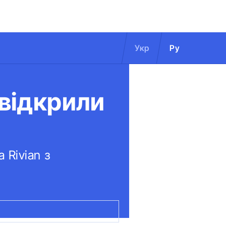
Укр
Ру
 відкрили
 Rivian з