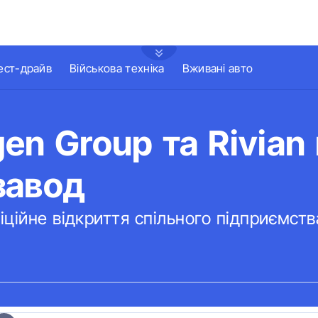
ест-драйв
Військова техніка
Вживані авто
en Group та Rivian
завод
ційне відкриття спільного підприємства