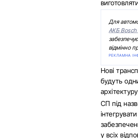
виготовляти
Для автомо
АКБ Bosch 
забезпечує
відмінно п
РЕКЛАМНА ІН
Нові трансп
будуть одн
архітектуру
СП під назв
інтегруват
забезпеченн
у всіх відп