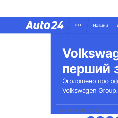
Новини
Т
Volkswag
перший 
Оголошено про офі
Volkswagen Group.
VOLKSWAGEN ТА RIVIAN