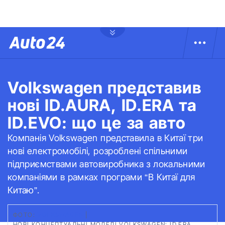
Volkswagen представив
нові ID.AURA, ID.ERA та
ID.EVO: що це за авто
Компанія Volkswagen представила в Китаї три
нові електромобілі, розроблені спільними
підприємствами автовиробника з локальними
компаніями в рамках програми “В Китаї для
Китаю”.
ФОТО:
VOLKSWAGEN
|
НОВІ КОНЦЕПТУАЛЬНІ МОДЕЛІ VOLKSWAGEN: ID.ERA,