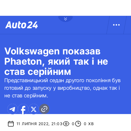
Volkswagen показав
Phaeton, який так і не
став серійним
Представницький седан другого покоління був
готовий до запуску у виробництво, однак так і
не став серійним.
11 ЛИПНЯ 2022, 21:03
0
0 ХВ