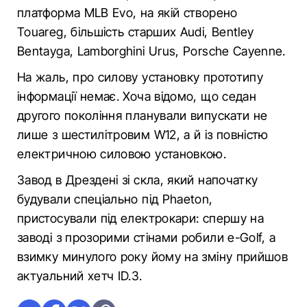
платформа MLB Evo, на якій створено
Touareg, більшість старших Audi, Bentley
Bentayga, Lamborghini Urus, Porsche Cayenne.
На жаль, про силову установку прототипу
інформації немає. Хоча відомо, що седан
другого покоління планували випускати не
лише з шестилітровим W12, а й із повністю
електричною силовою установкою.
Завод в Дрездені зі скла, який напочатку
будували спеціально під Phaeton,
пристосували під електрокари: спершу на
заводі з прозорими стінами робили e-Golf, а
взимку минулого року йому на зміну прийшов
актуальний хетч ID.3.