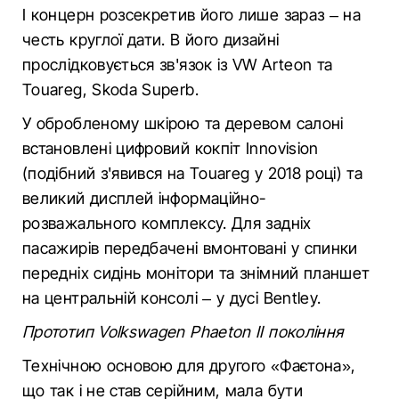
І концерн розсекретив його лише зараз – на
честь круглої дати. В його дизайні
прослідковується зв'язок із VW Arteon та
Touareg, Skoda Superb.
У обробленому шкірою та деревом салоні
встановлені цифровий кокпіт Innovision
(подібний з'явився на Touareg у 2018 році) та
великий дисплей інформаційно-
розважального комплексу. Для задніх
пасажирів передбачені вмонтовані у спинки
передніх сидінь монітори та знімний планшет
на центральній консолі – у дусі Bentley.
Прототип Volkswagen Phaeton II покоління
Технічною основою для другого «Фаєтона»,
що так і не став серійним, мала бути