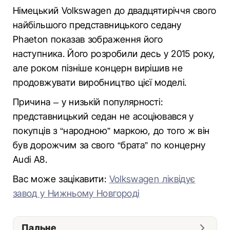
Німецький Volkswagen до двадцятиріччя свого
найбільшого представницького седану
Phaeton показав зображення його
наступника. Його розробили десь у 2015 року,
але роком пізніше концерн вирішив не
продовжувати виробництво цієї моделі.
Причина – у низькій популярності:
представницький седан не асоціювався у
покупців з “народною” маркою, до того ж він
був дорожчим за свого “брата” по концерну
Audi A8.
Вас може зацікавити:
Volkswagen ліквідує
завод у Нижньому Новгороді
Пальне