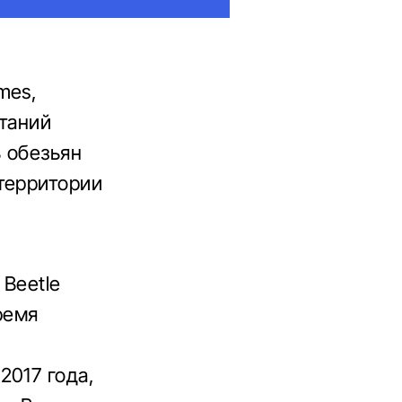
mes,
ытаний
ь обезьян
территории
Beetle
ремя
2017 года,