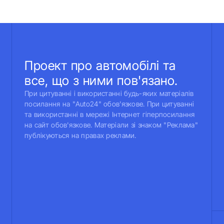
Проект про автомобілі та
все, що з ними пов'язано.
При цитуванні і використанні будь-яких матеріалів
посилання на "Auto24" обов'язкове. При цитуванні
та використанні в мережі Інтернет гіперпосилання
на сайт обов'язкове. Матеріали зі знаком "Реклама"
публікуються на правах реклами.