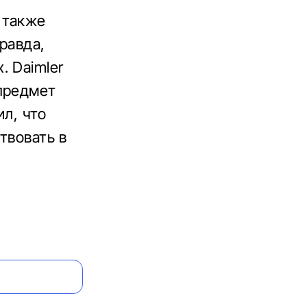
 также
равда,
. Daimler
 предмет
ил, что
твовать в