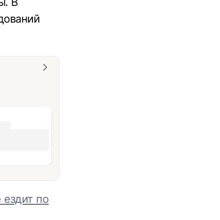
ы. В
едований
 ездит по