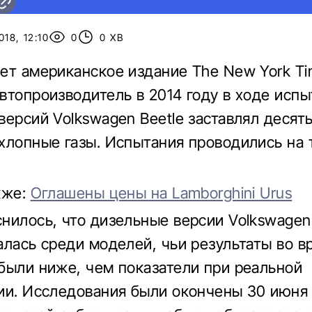
18, 12:10
0
0 ХВ
ет американское издание The New York Ti
втопроизводитель в 2014 году в ходе исп
версий Volkswagen Beetle заставлял десят
хлопные газы. Испытания проводились на 
кже:
Оглашены цены на Lamborghini Urus
нилось, что дизельные версии Volkswagen 
алась среди моделей, чьи результаты во в
были ниже, чем показатели при реальной
ии. Исследования были окончены 30 июня 