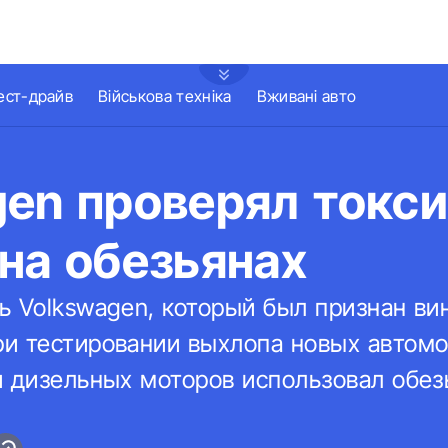
ест-драйв
Військова техніка
Вживані авто
gen проверял токс
на обезьянах
ь Volkswagen, который был признан ви
и тестировании выхлопа новых автомо
и дизельных моторов использовал обез