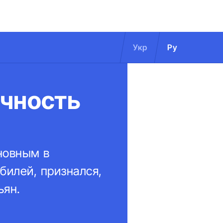
Укр
Ру
ичность
новным в
билей, признался,
ьян.