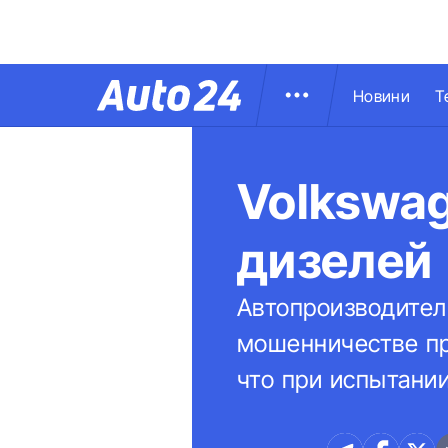
Новини
Т
Volkswa
дизелей 
Автопроизводител
мошенничестве пр
что при испытани