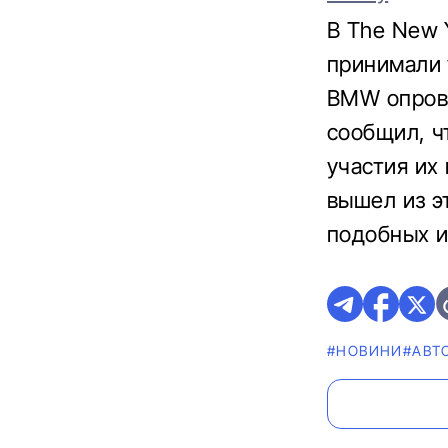
В The New 
принимали 
BMW опрове
сообщил, ч
участия их
вышел из эт
подобных и
#НОВИНИ
#АВТ