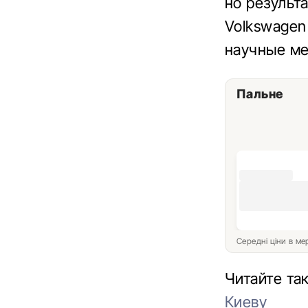
но результ
Volkswagen
научные ме
Пальне
Середні ціни в м
Читайте та
Киеву