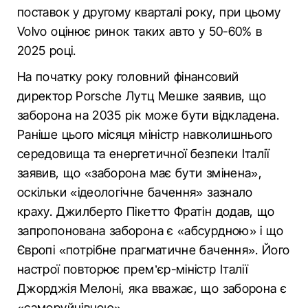
поставок у другому кварталі року, при цьому
Volvo оцінює ринок таких авто у 50-60% в
2025 році.
На початку року головний фінансовий
директор Porsche Лутц Мешке заявив, що
заборона на 2035 рік може бути відкладена.
Раніше цього місяця міністр навколишнього
середовища та енергетичної безпеки Італії
заявив, що «заборона має бути змінена»,
оскільки «ідеологічне бачення» зазнало
краху. Джилберто Пікетто Фратін додав, що
запропонована заборона є «абсурдною» і що
Європі «потрібне прагматичне бачення». Його
настрої повторює прем’єр-міністр Італії
Джорджія Мелоні, яка вважає, що заборона є
«саморуйнівною».