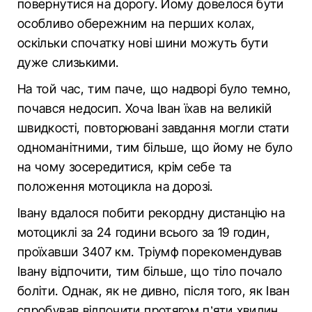
повернутися на дорогу. Йому довелося бути
особливо обережним на перших колах,
оскільки спочатку нові шини можуть бути
дуже слизькими.
На той час, тим паче, що надворі було темно,
почався недосип. Хоча Іван їхав на великій
швидкості, повторювані завдання могли стати
одноманітними, тим більше, що йому не було
на чому зосередитися, крім себе та
положення мотоцикла на дорозі.
Івану вдалося побити рекордну дистанцію на
мотоциклі за 24 години всього за 19 годин,
проїхавши 3407 км. Тріумф порекомендував
Івану відпочити, тим більше, що тіло почало
боліти. Однак, як не дивно, після того, як Іван
спробував відпочити протягом п’яти хвилин,