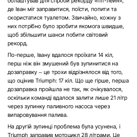
облаштував для спроби рекорду «піт-лейн»,
де Іван міг заправитися, поїсти, попити та
скористатися туалетом. Звичайно, кожну з
них потрібно було зробити якомога швидше,
щоб збільшити шанси побити світовий
рекорд.
По-перше, Івану вдалося проїхати 14 кіл,
перш ніж він змушений був зупинитися на
дозаправку – це трохи відрізнялося від того,
що оцінив Triumph: 17 кіл. Що ще гірше, перша
дозаправка пройшла не так, як очікувалося,
оскільки команді вдалося залити лише 21 літр
через зупинку паливного насоса через
випаровування палива.
На другій зупинці проблема була усунена, і
Triumph заправив мотоцикл 28 літрами. Це