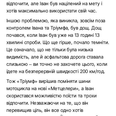
відпочити, але Іван був націлений на мету і
хотів максимально використати свій час.
Іншою проблемою, яка виникла, зовсім поза
контролем Івана та Тріумфа, був дощ. Дощ
почався, коли Іван був уже на 13 годині 13
хвилині спроби. Що ще гірше, почало темніти.
Це означало, що не тільки була низька
видимість, але й асфальтова дорога ставала
слизькою – ви точно не захочете цього, коли
їдете на безперервній швидкості 200 км/год.
Тож «Тріумф» вирішив поміняти шини
мотоцикла на нові «Метцелери», а Іван
скористався можливістю поїсти та трохи
відпочити. Незважаючи на те, що він
перевищив ціль, він все одно хотів