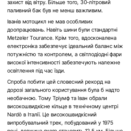
захист від вітру. Більше того, 30-літровий
паливний бак був не менш важливим.
Іванів мотоцикл не мав особливих
доопрацювань. Навіть шини були стандартні
Metzeler Tourance. Крім того, вдосконалена
електроніка забезпечує ідеальний баланс між
потужністю та контролем, а світлодіодні фари
високої інтенсивності забезпечують належне
освітлення під час їзди.
Спроба побити цей словесний рекорд на
дорозі загального користування була б надто
необачною. Тому Тріумф та Іван обрали
високошвидкісне кільце в технічному центрі
Nardò в Італії. Це високошвидкісний
випробувальний трек, побудований у 1975
році, довжина якого становить 12,5 км. Більше