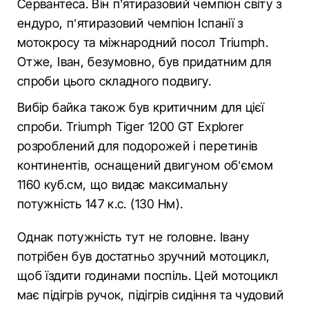
Сервантеса. Він п’ятиразовий чемпіон світу з
ендуро, п’ятиразовий чемпіон Іспанії з
мотокросу та міжнародний посол Triumph.
Отже, Іван, безумовно, був придатним для
спроби цього складного подвигу.
Вибір байка також був критичним для цієї
спроби. Triumph Tiger 1200 GT Explorer
розроблений для подорожей і перетинів
континентів, оснащений двигуном об’ємом
1160 куб.см, що видає максимальну
потужність 147 к.с. (130 Нм).
Однак потужність тут не головне. Івану
потрібен був достатньо зручний мотоцикл,
щоб їздити годинами поспіль. Цей мотоцикл
має підігрів ручок, підігрів сидіння та чудовий