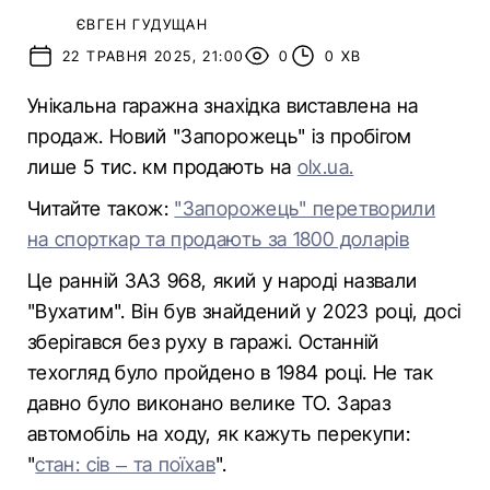
ЄВГЕН ГУДУЩАН
22 ТРАВНЯ 2025, 21:00
0
0 ХВ
Унікальна гаражна знахідка виставлена на
продаж. Новий "Запорожець" із пробігом
лише 5 тис. км продають на
olx.ua.
Читайте також:
"Запорожець" перетворили
на спорткар та продають за 1800 доларів
Це ранній ЗАЗ 968, який у народі назвали
"Вухатим". Він був знайдений у 2023 році, досі
зберігався без руху в гаражі. Останній
техогляд було пройдено в 1984 році. Не так
давно було виконано велике ТО. Зараз
автомобіль на ходу, як кажуть перекупи:
"
стан: сів – та поїхав
".