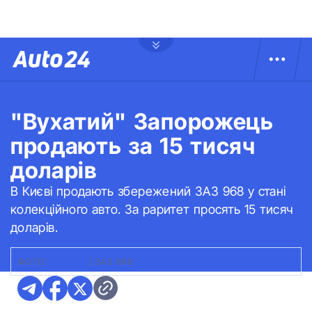
"Вухатий" Запорожець
продають за 15 тисяч
доларів
В Києві продають збережений ЗАЗ 968 у стані
колекційного авто. За раритет просять 15 тисяч
доларів.
ФОТО:
OLX.UA
|
ЗАЗ 968