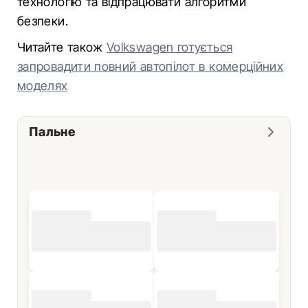
технологію та відпрацювати алгоритми
безпеки.
Читайте також
Volkswagen готується
запровадити повний автопілот в комерційних
моделях
Пальне