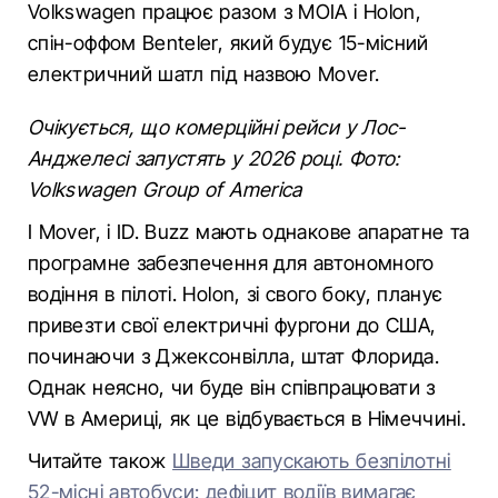
Volkswagen працює разом з MOIA і Holon,
спін-оффом Benteler, який будує 15-місний
електричний шатл під назвою Mover.
Очікується, що комерційні рейси у Лос-
Анджелесі запустять у 2026 році. Фото:
Volkswagen Group of America
І Mover, і ID. Buzz мають однакове апаратне та
програмне забезпечення для автономного
водіння в пілоті. Holon, зі свого боку, планує
привезти свої електричні фургони до США,
починаючи з Джексонвілла, штат Флорида.
Однак неясно, чи буде він співпрацювати з
VW в Америці, як це відбувається в Німеччині.
Читайте також
Шведи запускають безпілотні
52-місні автобуси: дефіцит водіїв вимагає