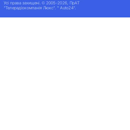
Усi права захищенi. © 2005-2026, ПрАТ
"Телерадіокомпанія Люкс". " Auto24".