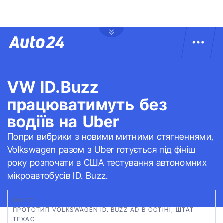
VW ID.Buzz
працюватимуть без
водіїв на Uber
Попри вибрики з новими митними стягненнями,
Volkswagen разом з Uber готується під фініш
року розпочати в США тестування автономних
мікроавтобусів ID. Buzz.
ФОТО:
VOLKSWAGEN GROUP OF AMERICA
|
ПРОТОТИП VOLKSWAGEN ID. BUZZ AD В ОСТІНІ, ШТАТ
ТЕХАС