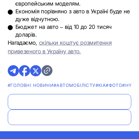
європейським моделям.
Економія порівняно з авто в Україні буде не
дуже відчутною.
Бюджет на авто – від 10 до 20 тисяч
доларів.
Нагадаємо,
скільки коштує розмитення
привезеного в Україну авто.
#ГОЛОВНІ НОВИНИ
#АВТОМОБІЛІСТУ
#KIA
#ФОТО
#HYUN