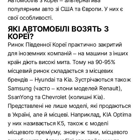
Автомобіль з Кореї – альтернатива
популярним авто зі США та Європи. У них є
свої особливості.
ЯКІ АВТОМОБІЛІ ВОЗЯТЬ З
КОРЕЇ?
Ринок Південної Кореї практично закритий
для іноземних компаній – на машини з інших
країн діють високі мита. Тому на 90-95%
місцевий ринок складається з місцевих
брендів – Hyundai та Kia. Зустрічаються також
Samsung (часто – клони моделей Renault),
SsanYong та Chevrolet (колишні Kia).
Представлені не лише моделі, які продаються
в Україні, але й місцеві. Наприклад, KIA Optima
у них називається К5, також є моделі
місцевого преміуму, знову-ж таки, місцевого