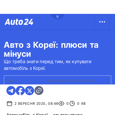
Авто з Кореї: плюси та
мінуси
Що треба знати перед тим, як купувати
автомобіль з Кореї.
ФОТО:
GETTY IMAGES
|
АВТОМОБІЛІ-ТАКСІ В КОРЕЇ
2 ВЕРЕСНЯ 2020, 08:46
0
0 ХВ