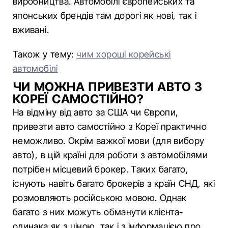
виробництва. Автомобілі європейських та
японських брендів там дорогі як нові, так і
вживані.
Також у тему:
чим хороші корейські
автомобілі
ЧИ МОЖНА ПРИВЕЗТИ АВТО З
КОРЕЇ САМОСТІЙНО?
На відміну від авто за США чи Європи,
привезти авто самостійно з Кореї практично
неможливо. Окрім важкої мови (для вибору
авто), в цій країні для роботи з автомобілями
потрібен місцевий брокер. Таких багато,
існують навіть багато брокерів з країн СНД, які
розмовляють російською мовою. Однак
багато з них можуть обманути клієнта-
одинака як з ціною, так і з інформацією про