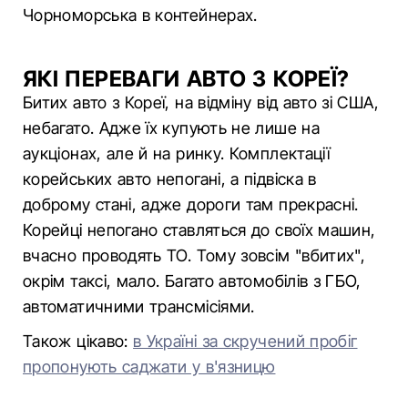
Чорноморська в контейнерах.
ЯКІ ПЕРЕВАГИ АВТО З КОРЕЇ?
Битих авто з Кореї, на відміну від авто зі США,
небагато. Адже їх купують не лише на
аукціонах, але й на ринку. Комплектації
корейських авто непогані, а підвіска в
доброму стані, адже дороги там прекрасні.
Корейці непогано ставляться до своїх машин,
вчасно проводять ТО. Тому зовсім "вбитих",
окрім таксі, мало. Багато автомобілів з ГБО,
автоматичними трансмісіями.
Також цікаво:
в Україні за скручений пробіг
пропонують саджати у в'язницю