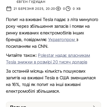
ЄВГЕН ГУДУЩАН
21 БЕРЕЗНЯ 2025, 20:20
0
0 ХВ
Попит на вживані Tesla падає з літа минулого
року через збільшення запасів і появи на
ринку вживаних електромобілів інших
брендів, повідомляє
Укравтопром
з
посиланням на CNN.
Читайте також:
Polestar надає власникам
Tesla знижки в розмірі 20 тисяч доларів
За останній місяць кількість пошукових
запитів на вживані Tesla в США зменшилася
на 16%, тоді як попит на інші вживані
електромобілі збільшився.