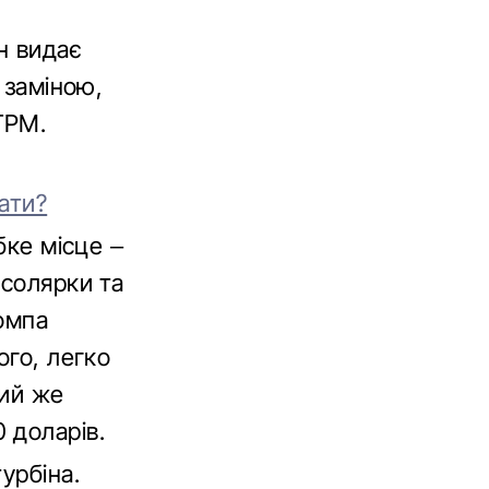
н видає
 заміною,
ГРМ.
ати?
бке місце –
 солярки та
помпа
ого, легко
кий же
 доларів.
урбіна.