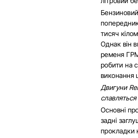
літровий бе
Бензиновий 
попередник
тисяч кілом
Однак він в
ременя ГРМ
робити на с
виконання ц
Двигуни Ren
славляться
Основні пр
задні заглу
прокладки 