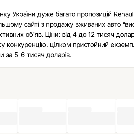
инку України дуже багато пропозицій Renau
більшому сайті з продажу вживаних авто “ви
активних об’яв. Ціни: від 4 до 12 тисяч долар
ку конкуренцію, цілком пристойний екзем
и за 5-6 тисяч доларів.