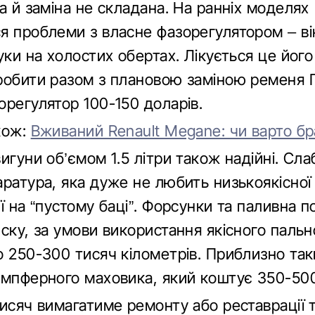
а й заміна не складана. На ранніх моделях
я проблеми з власне фазорегулятором – ві
уки на холостих обертах. Лікується це його
робити разом з плановою заміною ременя 
орегулятор 100-150 доларів.
кож:
Вживаний Renault Megane: чи варто бр
игуни об’ємом 1.5 літри також надійні. Сла
аратура, яка дуже не любить низькоякісної
ї на “пустому баці”. Форсунки та паливна 
ску, за умови використання якісного пальн
о 250-300 тисяч кілометрів. Приблизно та
емпферного маховика, який коштує 350-500
исяч вимагатиме ремонту або реставрації т