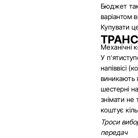
Бюджет так
варіантом 
Купувати ц
ТРАНС
Механічні к
У п’ятиступ
напіввісі (
виникають 
шестерні на
знімати не 
коштує кіль
Троси вибо
передач