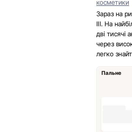
косметики
Зараз на р
ІІІ. На най
дві тисячі 
через висо
легко знайт
Пальне