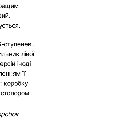
кращим
вий.
ується.
6-ступеневі.
льник лівої
ерсій іноді
енням її
о: коробку
і стопором
оробок