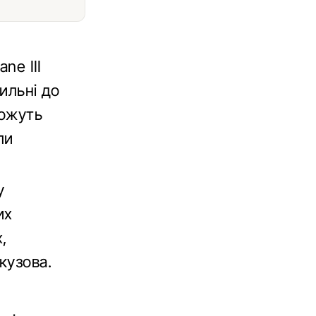
ne ІІІ
ильні до
можуть
ли
у
их
,
кузова.