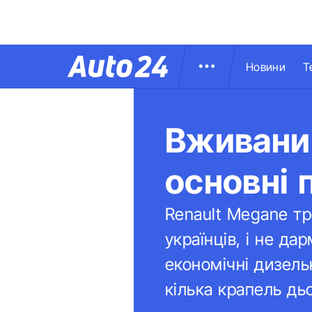
Новини
Т
Вживаний
основні 
Renault Megane тр
українців, і не да
економічні дизельн
кілька крапель дь