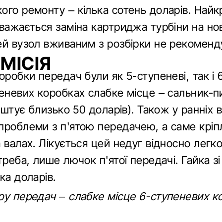
ого ремонту – кілька сотень доларів. Най
вважається заміна картриджа турбіни на но
ей вузол вживаним з розбірки не рекоменд
МІСІЯ
оробки передач були як 5-ступеневі, так і 
еневих коробках слабке місце – сальник-пи
коштує близько 50 доларів). Також у ранніх в
проблеми з п'ятою передачею, а саме кріпл
 валах. Лікується цей недуг відносно легк
треба, лише лючок п'ятої передачі. Гайка з
ка доларів.
ру передач – слабке місце 6-ступеневих к