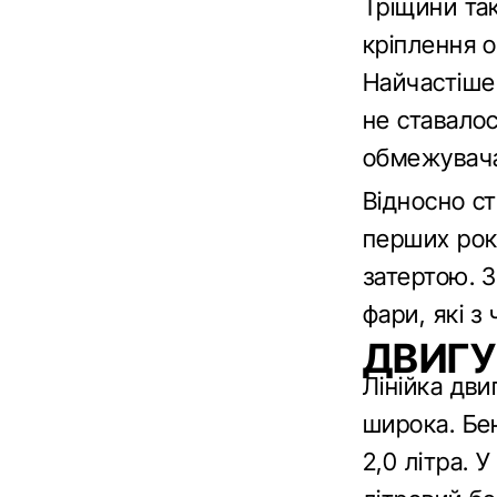
Тріщини та
кріплення 
Найчастіше 
не ставалос
обмежувача
Відносно с
перших рокі
затертою. З
фари, які з
ДВИГ
Лінійка дви
широка. Бен
2,0 літра. 