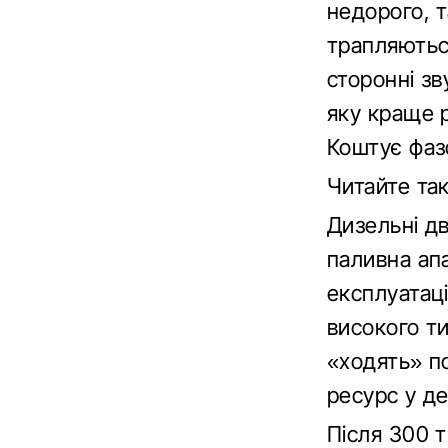
недорого, т
трапляютьс
сторонні зв
яку краще 
Коштує фаз
Читайте та
Дизельні дв
паливна ап
експлуатаці
високого ти
«ходять» п
ресурс у д
Після 300 т