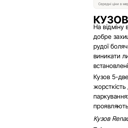
Середні ціни в м
КУЗО
На відміну 
добре захищ
рудої боля
виникати ли
встановлен
Кузов 5-дв
жорсткість 
паркування
проявляють
Кузов Renau