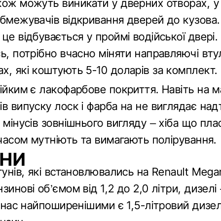
кож можуть виникати у дверних отворах, у
обмежувачів відкривання дверей до кузова.
це відбувається у проймі водійської двері
ь, потрібно вчасно міняти направляючі вту
х, які коштують 5-10 доларів за комплект.
тійким є лакофарбове покриття. Навіть на 
в випуску лоск і фарба на не виглядає над
 мінусів зовнішнього вигляду – хіба що пла
 часом мутніють та вимагають полірування.
УНИ
гунів, які встановлювались на Renault Megan
зинові об’ємом від 1,2 до 2,0 літри, дизелі 
У нас найпоширенішими є 1,5-літровий дизел