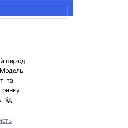
ей період
. Модель
ті та
 ринку.
 під
исть