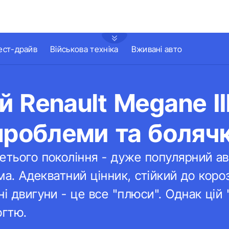
ест-драйв
Військова техніка
Вживані авто
 Renault Megane ІІІ
проблеми та боляч
етього покоління - дуже популярний а
рма. Адекватний цінник, стійкий до короз
і двигуни - це все "плюси". Однак цій 
огтю.