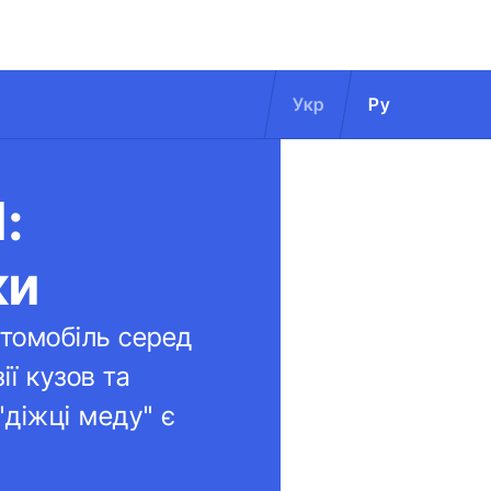
Укр
Ру
:
ки
втомобіль серед
ії кузов та
"діжці меду" є