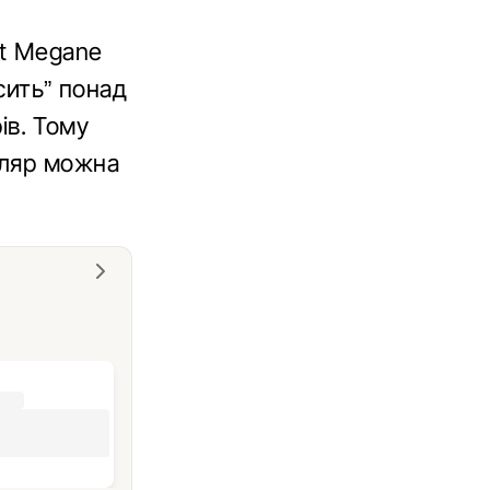
lt Megane
сить” понад
ів. Тому
пляр можна