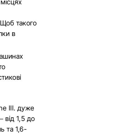
 місцях
. Щоб такого
лки в
машинах
то
стикові
e ІІІ. дуже
– від 1,5 до
ь та 1,6-