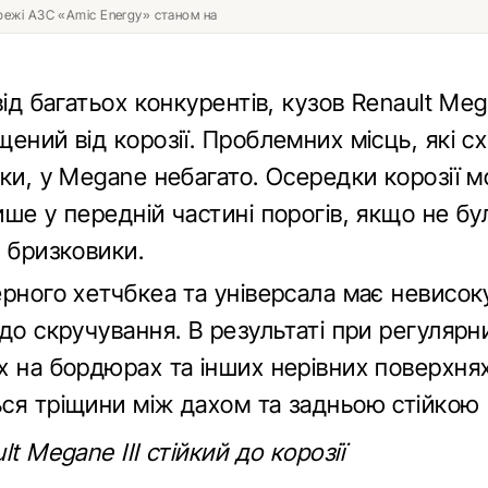
ережі АЗС «Amic Energy» станом на
В
від багатьох конкурентів, кузов Renault Mega
ений від корозії. Проблемних місць, які сх
чки, у Megane небагато. Осередки корозії 
ше у передній частині порогів, якщо не бу
і бризковики.
ерного хетчбкеа та універсала має невисок
до скручування. В результаті при регулярн
х на бордюрах та інших нерівних поверхнях
ся тріщини між дахом та задньою стійкою 
lt Megane ІІІ стійкий до корозії