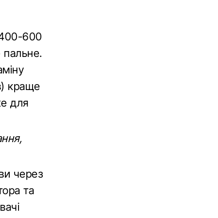
 400-600
 пальне.
аміну
в) краще
же для
ання,
ви через
тора та
вачі