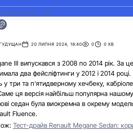
GANE ІІІ (2008 - 2014)
 ГУДУЩАН
20 ЛИПНЯ 2024, 18:40
0
0 ХВ
ane ІІІ випускався з 2008 по 2014 рік. За ц
имала два фейсліфтинги у 2012 і 2014 році
 у три та п’ятидверному хечбеку, кабріоле
 Саме ця версія найбільш популярна нашому
зові седан була виокремна в окрему модель
ult Fluence.
кож:
Тест-драйв Renault Megane Sedan: кор