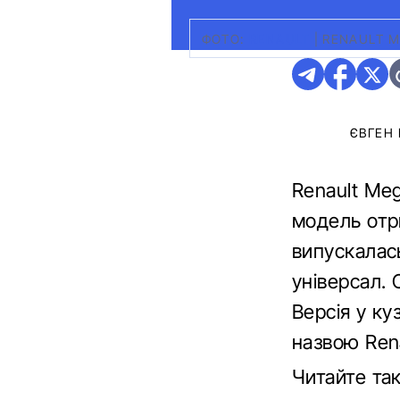
ФОТО:
RENAULT
|
RENAULT ME
ЄВГЕН
Renault Meg
модель отр
випускалась
універсал.
Версія у ку
назвою Rena
Читайте та