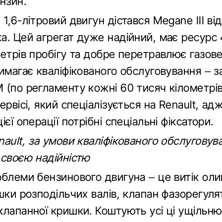
нзин.
1,6-літровий двигун дістався Megane ІІІ від
а. Цей агрегат дуже надійний, має ресурс
етрів пробігу та добре перетравлює газове
имагає кваліфікованого обслуговування – з
 (по регламенту кожні 60 тисяч кілометрі
ервісі, який спеціалізується на Renault, ад
ієї операції потрібні спеціальні фіксатори.
ault, за умови кваліфікованого обслуговув
 своєю надійністю
облеми бензинового двигуна – це витік оли
шки розподільчих валів, клапан фазорегуля
клапанної кришки. Коштують усі ці ущільню