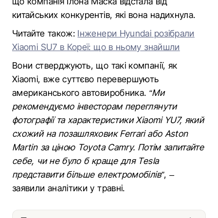
що компанія Ілона Маска відстала від
китайських конкурентів, які вона надихнула.
Читайте також:
Інженери Hyundai розібрали
Xiaomi SU7 в Кореї: що в ньому знайшли
Вони стверджують, що такі компанії, як
Xiaomi, вже суттєво перевершують
американського автовиробника.
“Ми
рекомендуємо інвесторам переглянути
фотографії та характеристики Xiaomi YU7, який
схожий на позашляховик Ferrari або Aston
Martin за ціною Toyota Camry. Потім запитайте
себе, чи не було б краще для Tesla
представити більше електромобілів”
, –
заявили аналітики у травні.