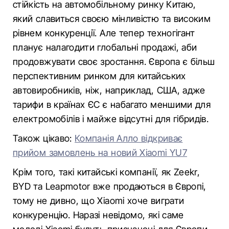
стійкість на автомобільному ринку Китаю,
який славиться своєю мінливістю та високим
рівнем конкуренції. Але тепер техногігант
планує налагодити глобальні продажі, аби
продовжувати своє зростання. Європа є більш
перспективним ринком для китайських
автовиробників, ніж, наприклад, США, адже
тарифи в країнах ЄС є набагато меншими для
електромобілів і майже відсутні для гібридів.
Також цікаво:
Компанія Алло відкриває
прийом замовлень на новий Xiaomi YU7
Крім того, такі китайські компанії, як Zeekr,
BYD та Leapmotor вже продаються в Європі,
тому не дивно, що Xiaomi хоче виграти
конкуренцію. Наразі невідомо, які саме