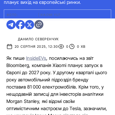
планує вихід на європейські ринки.
ФОТО:
INSIDEEVS
|
XIAOMI YU7
ДАНИЛО СЕВЕРЕНЧУК
20 СЕРПНЯ 2025, 12:30
0
0 ХВ
Як пише
InsideEVs
, посилаючись на звіт
Bloomberg, компанія Xiaomi планує запуск в
Європі до 2027 року. У другому кварталі цього
року автомобільний підрозділ бренду
поставив 81 000 електромобілів. Крім того, у
нещодавній записці для інвесторів аналітики
Morgan Stanley, які відомі своїм
оптимістичним настроєм до Tesla, зазначили,