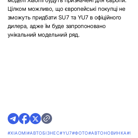
моделі Xiaomi будуть призначені для Європи.
Цілком можливо, що європейські покупці не
зможуть придбати SU7 та YU7 в офіційного
дилера, адже їм буде запропоновано
унікальний модельний ряд.
#XIAOMI
#АВТОБІЗНЕС
#YU7
#ФОТО
#АВТОНОВИНКА
#ЕЛ