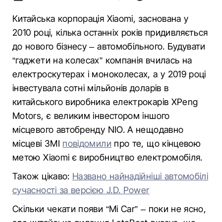
Китайська корпорація Xiaomi, заснована у
2010 році, кілька останніх років придивляється
до нового бізнесу – автомобільного. Будувати
“гаджети на колесах” компанія вчилась на
електроскутерах і моноколесах, а у 2019 році
інвестувала сотні мільйонів доларів в
китайського виробника електрокарів XPeng
Motors, є великим інвестором іншого
місцевого автобренду NIO. А нещодавно
місцеві ЗМІ
повідомили
про те, що кінцевою
метою Xiaomi є виробництво електромобіля.
Також цікаво:
Названо найнадійніші автомобілі
сучасності за версією J.D. Power
Скільки чекати появи “Mi Car” – поки не ясно,