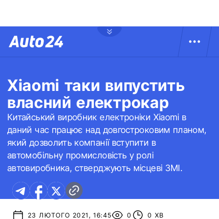
Xiaomi таки випустить
власний електрокар
Китайський виробник електроніки Xiaomi в
даний час працює над довгостроковим планом,
який дозволить компанії вступити в
автомобільну промисловість у ролі
автовиробника, стверджують місцеві ЗМІ.
23 ЛЮТОГО 2021, 16:45
0
0 ХВ