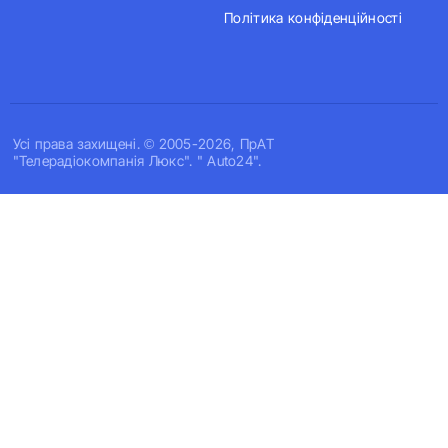
Політика конфіденційності
Усi права захищенi. © 2005-2026, ПрАТ
"Телерадіокомпанія Люкс". " Auto24".