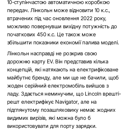
10-ступінчастою автоматичною коробкою
передач. Лінкольн може відновити 10 к.с.,
втрачених під час оновлення 2022 року,
можливо повернувши вихідну потужність до
початкових 450 к.с. Це також може
збільшити показники економії палива моделі.
Лінкольн насправді не розкрив свою
дорожню карту EV. Він представив кілька
концепцій, які натякають на електрифіковане
майбутнє бренду, але ми ще не бачили, щоб
жоден серійний електромобіль вийшов з
ладу. Здається неминучим, що Lincoln врешті-
решт електрифікує Navigator, але на
підглянутому позашляховику немає жодних
видимих вирізів, які можна було б
використовувати для порту зарядки.