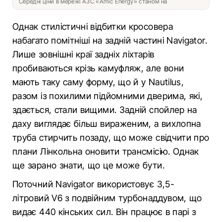
Середні ціни в мережі АЗС «Amic Energy» станом на
Однак стилістичні відбитки кросовера
набагато помітніші на задній частині Navigator.
Лише зовнішні краї задніх ліхтарів
пробиваються крізь камуфляж, але вони
мають таку саму форму, що й у Nautilus,
разом із похилими підйомними дверима, які,
здається, стали вищими. Задній спойлер на
даху виглядає більш вираженим, а вихлопна
труба стирчить позаду, що може свідчити про
плани Лінкольна оновити трансмісію. Однак
ще зарано знати, що це може бути.
Поточний Navigator використовує 3,5-
літровий V6 з подвійним турбонаддувом, що
видає 440 кінських сил. Він працює в парі з