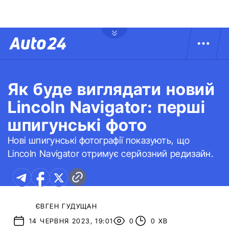
Як буде виглядати новий
Lincoln Navigator: перші
шпигунські фото
Нові шпигунські фотографії показують, що
Lincoln Navigator отримує серйозний редизайн.
ЄВГЕН ГУДУЩАН
14 ЧЕРВНЯ 2023, 19:01
0
0 ХВ