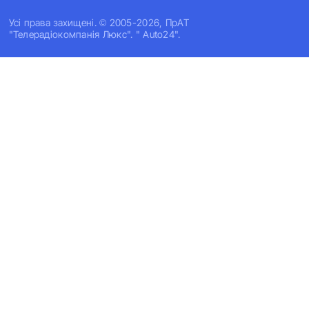
Усi права захищенi. © 2005-2026, ПрАТ
"Телерадіокомпанія Люкс". " Auto24".