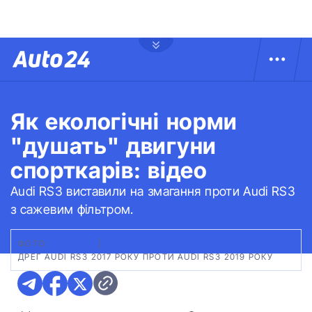
Як екологічні норми
"душать" двигуни
спорткарів: відео
Audi RS3 виставили на змагання проти Audi RS3
з сажевим фільтром.
ФОТО:
CARWOW
|
ДРЕГ AUDI RS3 2017 РОКУ ПРОТИ AUDI RS3 2019 РОКУ