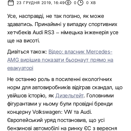
23 ГРУДНЯ 2019, 16:49
0
0 ХВ
Усе, насправді, не так погано, як може
здаватись. Принаймні у випадку спортивних
хетчбеків Audi RS3 – німецька інженерія усе
ще на висоті.
Дивіться також:
Відео: власник Mercedes-
AMG вирішив показати бьорнаут прямо на
евакуаторі
Не останню роль в посиленні екологічних
норм для автовиробників відіграв скандал, що
увійшов історію, як
Дизельгейт
. Головними
фігурантами у ньому були провідні бренди
концерну Volkswagen: VW та Audi.
Європейський уряд постановив, що усі
бензинові автомобілі на ринку ЄС з вересня