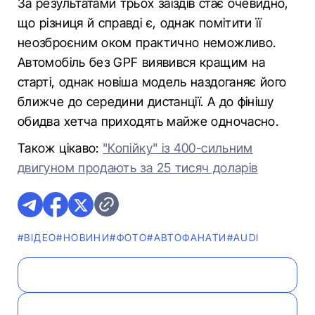
За результатами трьох заїздів стає очевидно,
що різниця й справді є, однак помітити її
неозброєним оком практично неможливо.
Автомобіль без GPF виявився кращим на
старті, однак новіша модель наздоганяє його
ближче до середини дистанції. А до фінішу
обидва хетча приходять майже одночасно.
Також цікаво:
"Копійку" із 400-сильним
двигуном продають за 25 тисяч доларів
#ВІДЕО
#НОВИНИ
#ФОТО
#АВТОФАНАТИ
#AUDI