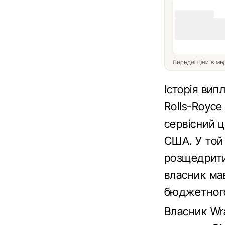
Середні ціни в м
Історія вип
Rolls-Royce
сервісний 
США. У той 
розщедритис
власник мав
бюджетного
Власник Wra