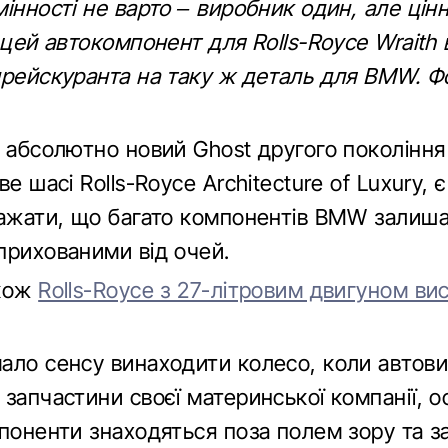
інності не варто – виробник один, але цін
 цей автокомпонент для Rolls-Royce Wraith в
прейскуранта на таку ж деталь для BMW. Ф
и абсолютно новий Ghost другого поколінн
е шасі Rolls-Royce Architecture of Luxury, є
важати, що багато компонентів BMW залиш
прихованими від очей.
акож
Rolls-Royce з 27-літровим двигуном ви
ало сенсу винаходити колесо, коли автов
запчастини своєї материнської компанії, 
поненти знаходяться поза полем зору та з