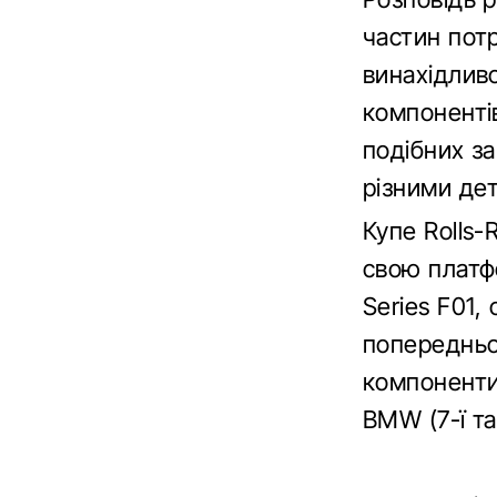
частин потр
винахідливо
компонентів
подібних за
різними де
Купе Rolls-
свою платф
Series F01,
попередньог
компоненти 
BMW (7-ї та 