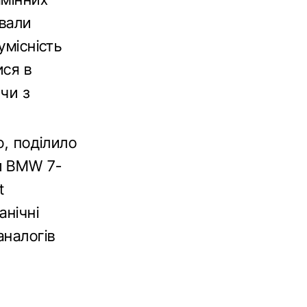
ували
умісність
ися в
ючи з
о, поділило
и BMW 7-
t
анічні
аналогів