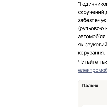
“Годинников
скручений д
забезпечує
(рульовою 
автомобіля
як звукови
керування, 
Читайте т
електромоб
Пальне