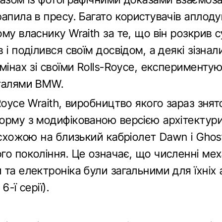
апила в пресу. Багато користувачів аплод
му власнику Wraith за те, що він розкрив с
 і поділився своїм досвідом, а деякі зізнал
мінах зі своїми Rolls-Royce, експерименту
талями BMW.
Royce Wraith, виробництво якого зараз знят
орму з модифікованою версією архітектур
 схожою на близький кабріолет Dawn і Ghos
о покоління. Це означає, що численні мех
та електроніка були загальними для їхніх 
6-ї серії).