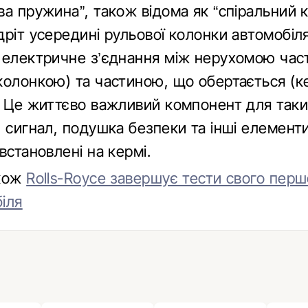
а пружина”, також відома як “спіральний к
ріт усередині рульової колонки автомобіля
 електричне з’єднання між нерухомою ча
колонкою) та частиною, що обертається (
. Це життєво важливий компонент для таки
й сигнал, подушка безпеки та інші елемент
встановлені на кермі.
акож
Rolls-Royce завершує тести свого перш
іля