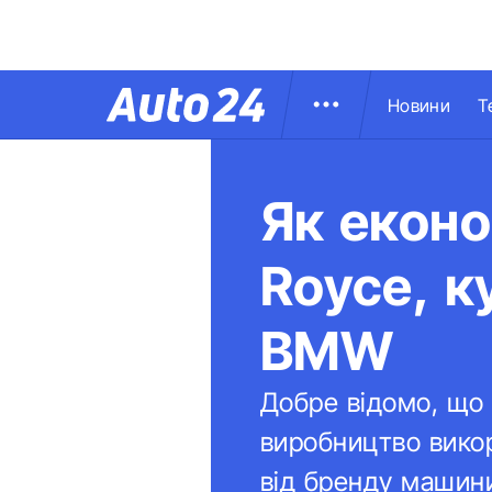
Новини
Т
Як еконо
Royce, к
BMW
Добре відомо, що 
виробництво викор
від бренду машини 