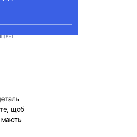
ИЩЕНІ
деталь
 те, щоб
е мають