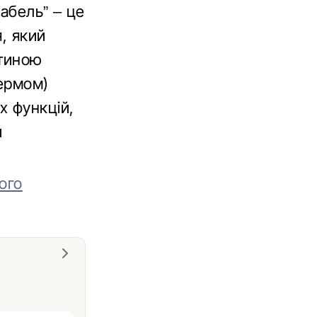
абель” – це
, який
стиною
кермом)
х функцій,
и
ого