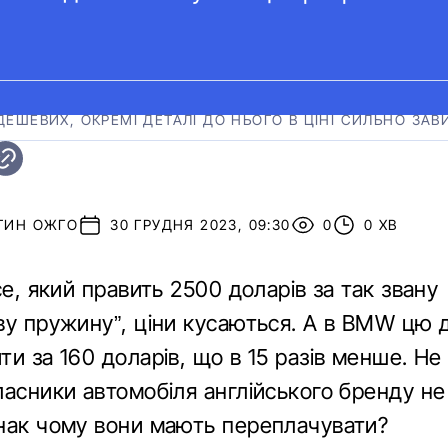
ДЕШЕВИХ, ОКРЕМІ ДЕТАЛІ ДО НЬОГО В ЦІНІ СИЛЬНО ЗАВ
ТИН ОЖГО
30 ГРУДНЯ 2023, 09:30
0
0 ХВ
ce, який править 2500 доларів за так звану
ву пружину”, ціни кусаються. А в BMW цю 
и за 160 доларів, що в 15 разів менше. Не
ласники автомобіля англійського бренду н
нак чому вони мають переплачувати?