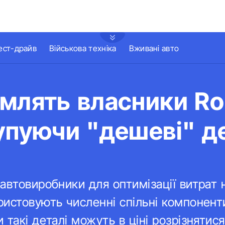
ест-драйв
Військова техніка
Вживані авто
млять власники Rol
упуючи "дешеві" де
автовиробники для оптимізації витрат 
истовують численні спільні компонент
такі деталі можуть в ціні розрізнятися