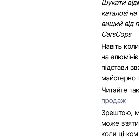
Шукати відм
каталозі на
вищий від 
СarsСops
Навіть кол
на алюмінієв
підстави в
майстерно 
Читайте т
продаж
Зрештою, м
може взяти 
коли ці ком