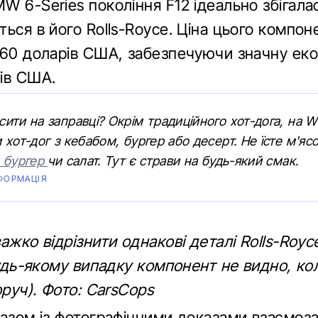
 6-Series покоління F12 ідеально збігалас
ься в його Rolls-Royce. Ціна цього компон
160 доларів США, забезпечуючи значну ек
ів США.
ити на заправці? Окрім традиційного хот-дога, на
 хот-дог з кебабом, бургер або десерт. Не їсте м'ясо
й бургер
чи салат. Тут є страви на будь-який смак.
ФОРМАЦІЯ
ажко відрізнити однакові деталі Rolls-Roy
будь-якому випадку компонент не видно, ко
оруч). Фото: СarsСops
разом із фотографічними доказами взаємоз