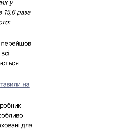
ник у
 15,6 раза
ото:
я перейшов
 всі
аються
ставили на
иробник
особливо
аховані для