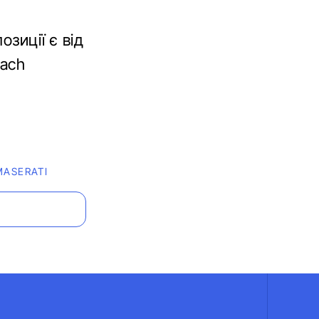
озиції є від
bach
MASERATI