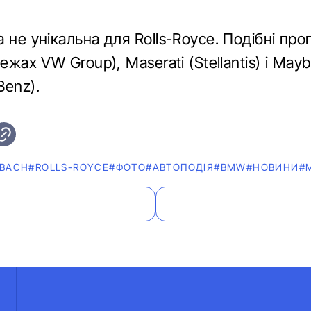
 не унікальна для Rolls-Royce. Подібні проп
межах VW Group), Maserati (Stellantis) і May
Benz).
BACH
#ROLLS-ROYCE
#ФОТО
#АВТОПОДІЯ
#BMW
#НОВИНИ
#