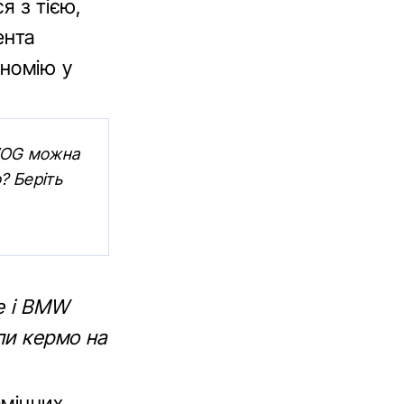
я з тією,
ента
ономію у
 WOG можна
? Беріть
ce і BMW
ли кермо на
амінних