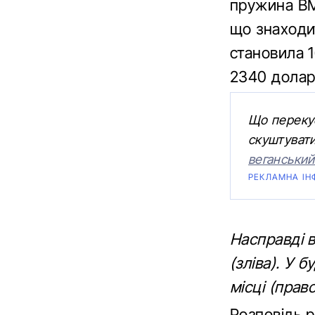
пружина BMW
що знаходит
становила 
2340 долар
Що перекус
скуштувати
веганськи
РЕКЛАМНА ІН
Насправді в
(зліва). У 
місці (прав
Розповідь 