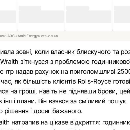
ережі АЗС «Amic Energy» станом на
ливла зовні, коли власник блискучого та ро
 Wraith зіткнувся з проблемою годинниково
центр надав рахунок на приголомшливі 250
час, як більшість клієнтів Rolls-Royce готов
я на гроші, навіть не піднявши брови, це
 інші плани. Він взявся за сміливий пошук
 рішення і досяг бажаного.
ith натрапив на цікаве відкриття: годинни