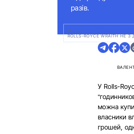
разів.
ФОТО:
MILLER MOTORCARS
|
ROLLS-ROYCE WRAITH НЕ З 
ВАЛЕН
У Rolls-Roy
“годиннико
можна купит
власники в
грошей, од