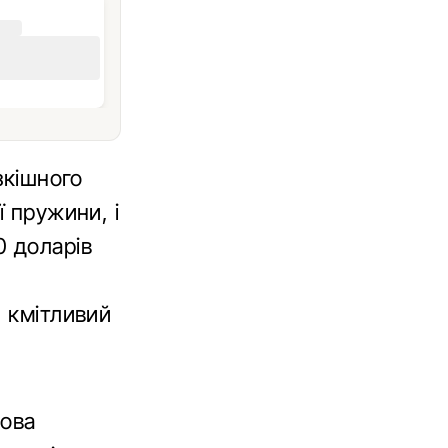
зкішного
ї пружини, і
0 доларів
і
й кмітливий
кова