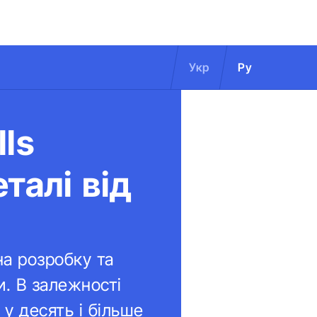
Укр
Ру
ls
талі від
на розробку та
и. В залежності
 у десять і більше