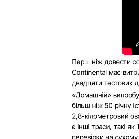
Перш ніж довести со
Continental має вит
двадцяти тестових д
«Домашній» випроб
більш ніж 50 річну 
2,8-кілометровий ов
є інші траси, такі я
перевірки на сухому