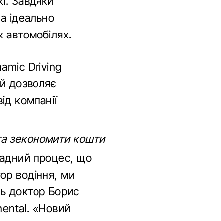
і. Завдяки
на ідеально
 автомобілях.
amic Driving
ий дозволяє
ід компанії
та зекономити кошти
ладний процес, що
ор водіння, ми
ь доктор Борис
nental. «Новий