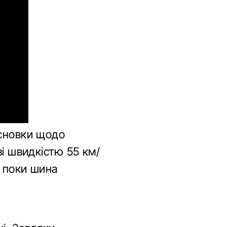
исновки щодо
зі швидкістю 55 км/
, поки шина