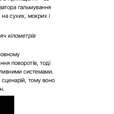
затора гальмування
 на сухих, мокрих і
яч кілометрів
новному
ння поворотів, тоді
оливними системами.
 сценарій, тому воно
н.