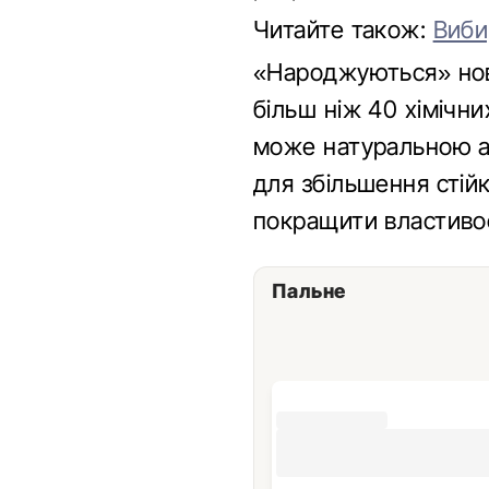
Читайте також:
Виби
«Народжуються» нові
більш ніж 40 хімічни
може натуральною а
для збільшення стій
покращити властивос
Пальне