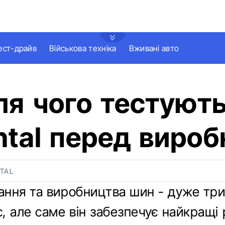
ест-драйв
Військова техніка
Вживані авто
для чого тестуют
ntal перед виро
TAL
ння та виробництва шин - дуже три
, але саме він забезпечує найкращі 