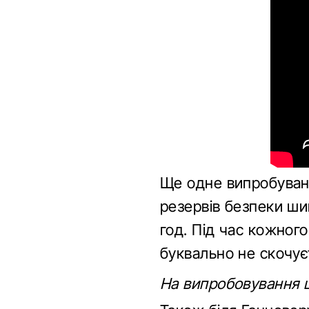
Ще одне випробуванн
резервів безпеки шин
год. Під час кожног
буквально не скочує
На випробовування ш