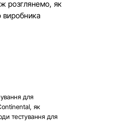
ож розглянемо, як
о виробника
бування для
ontinental, як
оди тестування для