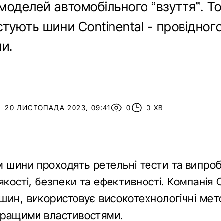
моделей автомобільного “взуття”. Т
стують шини Continental - провідног
ми.
20 ЛИСТОПАДА 2023, 09:41
0
0 ХВ
 шини проходять ретельні тести та випро
якості, безпеки та ефективності. Компанія C
шин, використовує високотехнологічні мет
кращими властивостями.