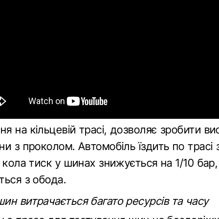
я на кільцевій трасі, дозволяє зробити в
и з проколом. Автомобіль їздить по трасі 
о кола тиск у шинах знижується на 1/10 бар
ться з обода.
ин витрачається багато ресурсів та часу