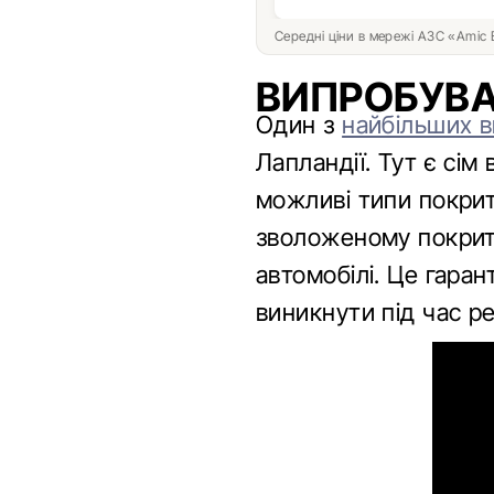
Середні ціни в мережі АЗС «Amic
ВИПРОБУВА
Один з
найбільших в
Лапландії. Тут є сім
можливі типи покритт
зволоженому покритт
автомобілі. Це гара
виникнути під час ре