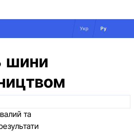
Укр
Ру
ь шини
бництвом
валий та
результати