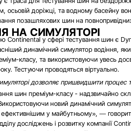
у є траса для тестування шин на бездоріжж
м, осьовій доріжці, та водному басейну во
вання позашляхових шин на повнопривідних
Я НА СИМУЛЯТОРІ
 Continental у сфері тестування шин є Dyn
часніший динамічний симулятор водіння, як
міум-класу, та використовуючи увесь досв
року. Тестуючи проводяться віртуально.
симуляторі дозволяє пришвидшити процес 
ання шин преміум-класу - надзвичайно ск
 Використовуючи новий динамічний симулят
 ефективнішим у майбутньому», — говорит
дділу досліджень і розвитку компанії Conti