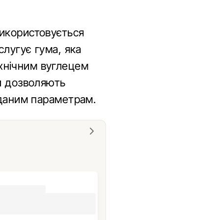
використовується
слугує гума, яка
хнічним вуглецем
ки дозволяють
аданим параметрам.