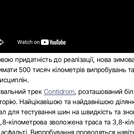
вою придатність до реалізації, нова зимов
римати 500 тисяч кілометрів випробувань та
исциплін.
увальний трек
Contidrom
, розташований біл
історію. Найцікавішою та найдавнішою ділян
ал для тестування шин на швидкість та зн
к 1,8-кілометрова зволожена траса та 3,8-к
 асфальті. Випробування проводяться навіть