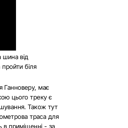
а шина від
 пройти біля
я Ганноверу, має
кою цього треку є
ошування. Також тут
ілометрова траса для
 в приміщенні - за