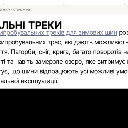
 Energy» станом на
ЛЬНІ ТРЕКИ
ипробувальних треків для зимових шин
роз
 випробувальних трас, які дають можливість 
я. Пагорби, сніг, крига, багато поворотів 
і та навіть замерзле озеро, яке витримує 
нтує, що шини відпрацюють усі можливі умо
альної експлуатації.