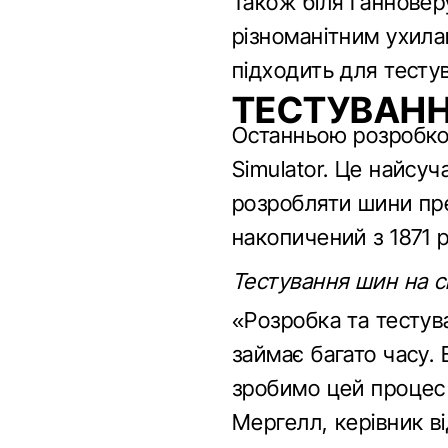
Також біля Ганновер
різноманітним ухила
підходить для тесту
ТЕСТУВАНН
Останньою розробкою
Simulator. Це найсу
розробляти шини пре
накопичений з 1871 
Тестування шин на 
«Розробка та тестув
займає багато часу.
зробимо цей процес
Мергелл, керівник ві