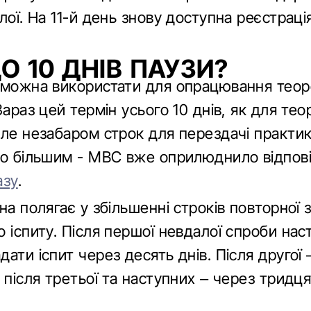
лої. На 11-й день знову доступна реєстраці
О 10 ДНІВ ПАУЗИ?
 можна використати для опрацювання тео
араз цей термін усього 10 днів, як для теорі
Але незабаром строк для перездачі практи
но більшим - МВС вже оприлюднило відпов
азу
.
на полягає у збільшенні строків повторної 
 іспиту. Після першої невдалої спроби нас
ати іспит через десять днів. Після другої 
 після третьої та наступних – через тридця