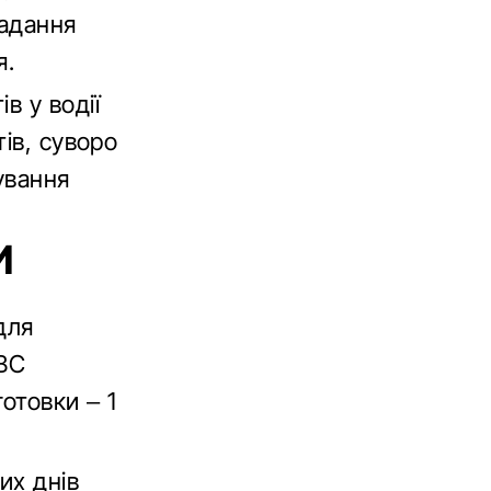
ладання
я.
в у водії
ів, суворо
ування
И
для
МВС
готовки – 1
их днів