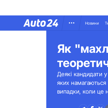
Новини
Т
Як "махл
теоретич
Деякі кандидати у
яких намагаються 
випадки, коли це 