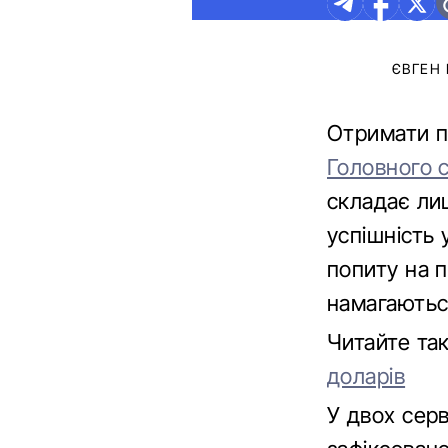
ЄВГЕН
Отримати п
Головного 
складає ли
успішність
попиту на п
намагаютьс
Читайте та
доларів
У двох сер