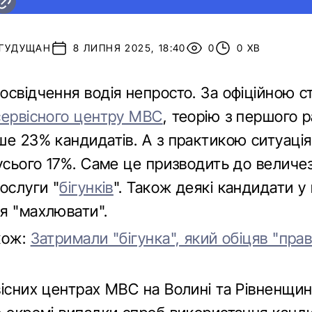
 ГУДУЩАН
8 ЛИПНЯ 2025, 18:40
0
0 ХВ
освідчення водія непросто. За офіційною 
сервісного центру МВС
, теорію з першого 
ше 23% кандидатів. А з практикою ситуація
 усього 17%. Саме це призводить до величе
ослуги "
бігунків
". Також деякі кандидати у 
я "махлювати".
кож:
Затримали "бігунка", який обіцяв "прав
вісних центрах МВС на Волині та Рівненщин