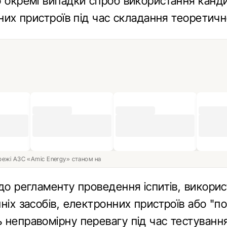
о окремі випадки спроб використання канд
чних пристроїв під час складання теоретичн
ережі АЗС «Amic Energy» станом на
до регламенту проведення іспитів, викори
ніх засобів, електронних пристроїв або "по
 неправомірну перевагу під час тестування