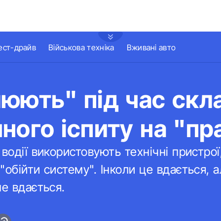
ест-драйв
Військова техніка
Вживані авто
юють" під час скл
ного іспиту на "пр
 водії використовують технічні пристро
"обійти систему". Інколи це вдається, 
не вдається.