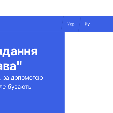
Укр
Ру
адання
ава"
ї, за допомогою
але бувають