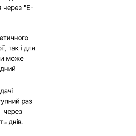
я через "Е-
ретичного
ї, так і для
ки може
ідний
здачі
тупний раз
– через
ть днів.