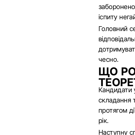
заборонено
іспиту нега
Головний се
відповідаль
дотримуват
чесно.
ЩО РО
ТЕОРЕ
Кандидати 
складання 
протягом ді
рік.
Наступну с