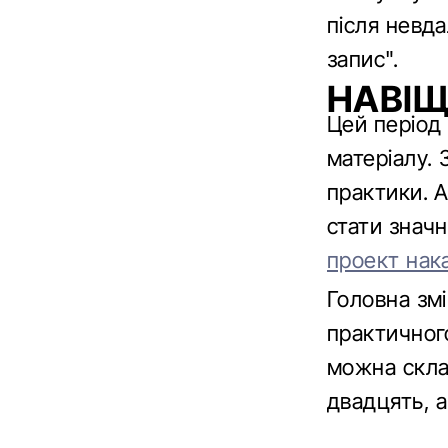
після невда
запис".
НАВІЩ
Цей період
матеріалу. З
практики. 
стати знач
проект нак
Головна змі
практичного
можна склад
двадцять, а