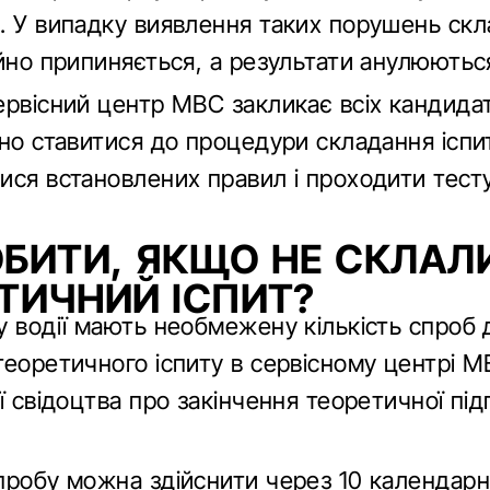
. У випадку виявлення таких порушень ск
йно припиняється, а результати анулюютьс
рвісний центр МВС закликає всіх кандидаті
но ставитися до процедури складання іспит
ися встановлених правил і проходити тест
БИТИ, ЯКЩО НЕ СКЛАЛ
ТИЧНИЙ ІСПИТ?
у водії мають необмежену кількість спроб 
теоретичного іспиту в сервісному центрі 
ї свідоцтва про закінчення теоретичної під
пробу можна здійснити через 10 календарн