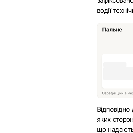
зафіксован
водії техні
Пальне
Середні ціни в м
Відповідно 
яких сторон
що надають