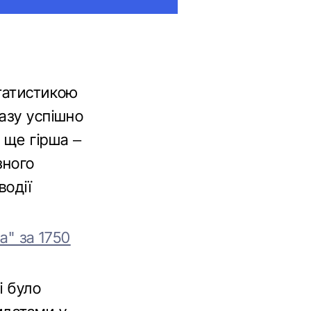
статистикою
разу успішно
 ще гірша –
зного
водії
а" за 1750
і було