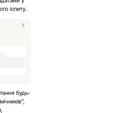
идатами у
ого іспиту.
стання будь-
мічників",
,