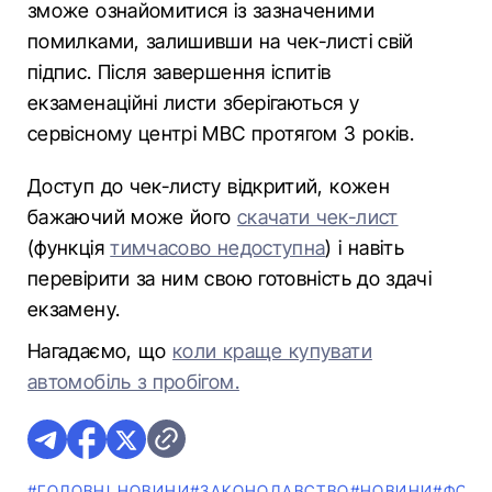
зможе ознайомитися із зазначеними
помилками, залишивши на чек-листі свій
підпис. Після завершення іспитів
екзаменаційні листи зберігаються у
сервісному центрі МВС протягом 3 років.
Доступ до чек-листу відкритий, кожен
бажаючий може його
скачати чек-лист
(функція
тимчасово недоступна
) і навіть
перевірити за ним свою готовність до здачі
екзамену.
Нагадаємо, що
коли краще купувати
автомобіль з пробігом.
#ГОЛОВНІ НОВИНИ
#ЗАКОНОДАВСТВО
#НОВИНИ
#ФОТО