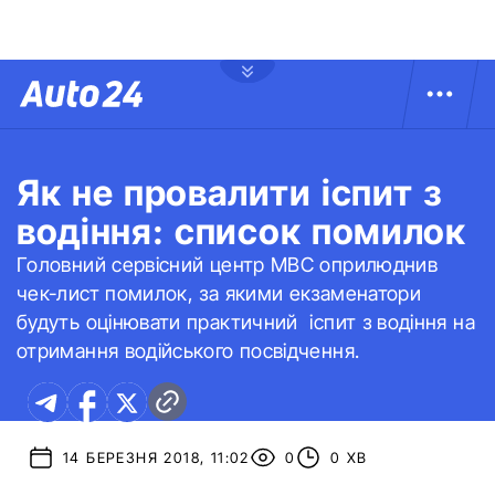
Як не провалити іспит з
водіння: список помилок
Головний сервісний центр МВС оприлюднив
чек-лист помилок, за якими екзаменатори
будуть оцінювати практичний іспит з водіння на
отримання водійського посвідчення.
14 БЕРЕЗНЯ 2018, 11:02
0
0 ХВ