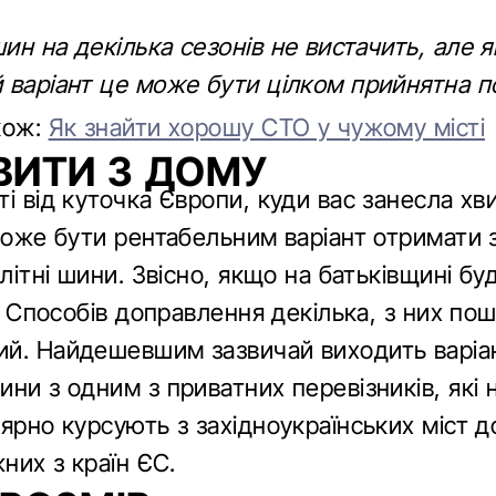
н на декілька сезонів не вистачить, але я
 варіант це може бути цілком прийнятна п
кож:
Як знайти хорошу СТО у чужому місті
ИТИ З ДОМУ
і від куточка Європи, куди вас занесла хв
може бути рентабельним варіант отримати з
 літні шини. Звісно, якщо на батьківщині б
и. Способів доправлення декілька, з них по
й. Найдешевшим зазвичай виходить варіа
ни з одним з приватних перевізників, які 
ярно курсують з західноукраїнських міст д
жних з країн ЄС.