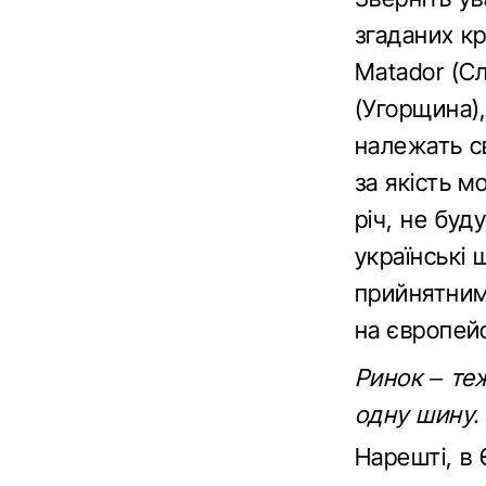
згаданих кр
Matador (С
(Угорщина),
належать св
за якість 
річ, не буд
українські 
прийнятним
на європей
Ринок – теж
одну шину.
Нарешті, в 