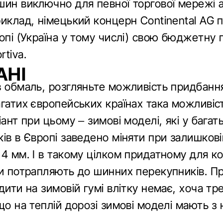
шин виключно для певної торгової мережі 
иклад, німецький концерн Continental AG 
опі (Українa у тому числі) свою бюджетну 
tiva.
АНІ
в обмаль, розгляньте можливість придбанн
агатих європейських країнах така можливіс
іант при цьому – зимові моделі, які у багат
ів в Європі заведено міняти при залишкові
 4 мм. І в такому цілком придатному для к
ни потрапляють до шинних перекупників. П
дити на зимовій гумі влітку немає, хоча тр
що на теплій дорозі зимові моделі мають з