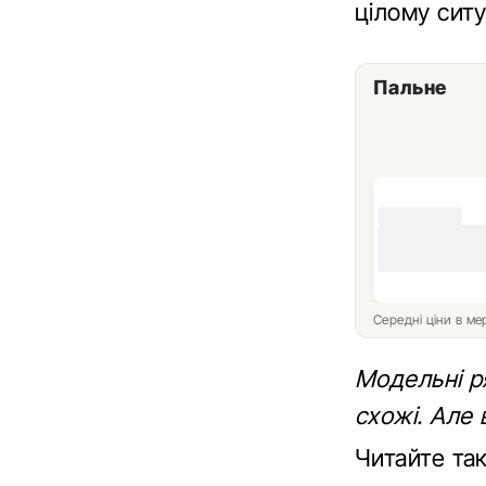
цілому сит
Пальне
Середні ціни в м
Модельні ря
схожі. Але 
Читайте та