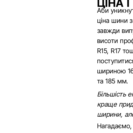
ЦІНА І
Аби уникнут
ціна шини з
завжди випу
висоти проф
R15, R17 то
поступитис
шириною 16
та 185 мм.
Більшість е
краще прид
ширини, але
Нагадаємо,