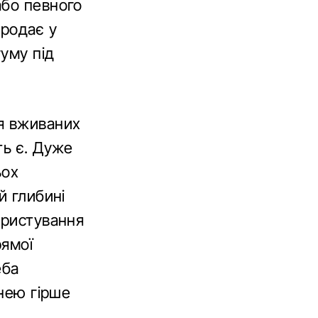
або певного
продає у
гуму під
я вживаних
ть є. Дуже
ьох
й глибині
ористування
рямої
еба
 нею гірше