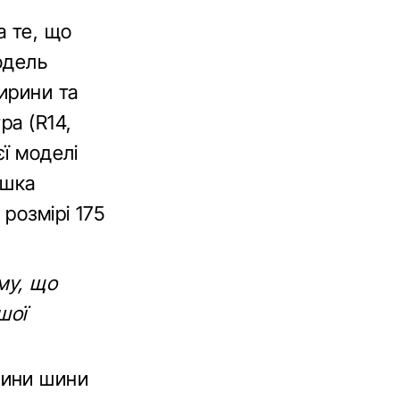
а те, що
одель
ирини та
ра (R14,
єї моделі
ишка
розмірі 175
му, що
шої
рини шини