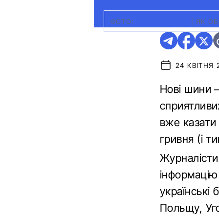
ФОТО:
GETTYIMAGES
|
ЯК ОБ
24 КВІТНЯ 
Нові шини –
сприятливи
вже казати 
гривня (і т
Журналісти 
інформацію
українські 
Польщу, Уг