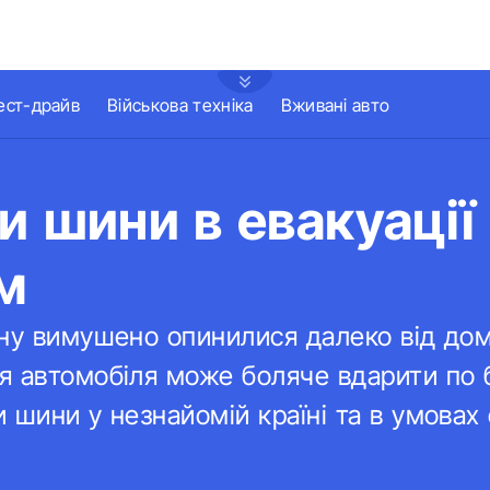
ест-драйв
Військова техніка
Вживані авто
и шини в евакуації
м
ну вимушено опинилися далеко від дом
я автомобіля може боляче вдарити по 
 шини у незнайомій країні та в умова