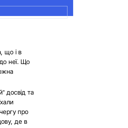
, що і в
до неї. Що
кожна
й” досвід та
їхали
 чергу про
ову, де в