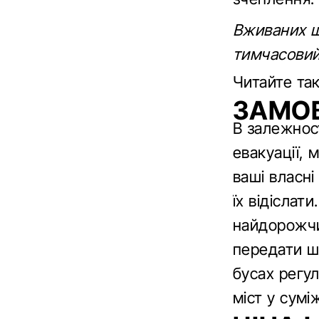
Вживаних ши
тимчасовий
Читайте та
ЗАМОВ
В залежност
евакуації, 
ваші власні
їх відіслат
найдорожчи
передати ши
бусах регул
міст у сумі