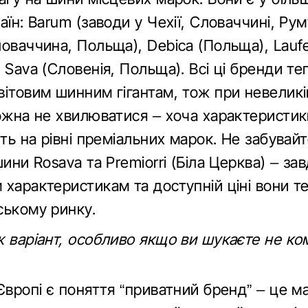
аїн: Barum (заводи у Чехії, Словаччині, Руму
ловаччина, Польща), Debica (Польща), Lauf
 Sava (Словенія, Польща). Всі ці бренди те
ітовим шинним гігантам, тож при невеликі
можна не хвилюватися – хоча характеристик
уть на рівні преміальних марок. Не забувай
шини Rosava та Premiorrі (Біла Церква) – за
 характеристикам та доступній ціні вони т
ському ринку.
 варіант, особливо якщо ви шукаєте не ко
Європі є поняття “приватний бренд” – це м