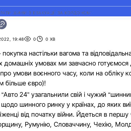
РАТИ ШИНИ В ЕВАКУАЦІЇ ЗА КОРДОНОМ
2022, 19:48
0
0 ХВ
 покупка настільки вагома та відповідальна
х домашніх умовах ми завчасно готуємося 
про умови воєнного часу, коли на обліку 
им більше євро)!
“Авто 24” узагальнили свій і чужий “шинни
 щодо шинного ринку у країнах, до яких ви
біженці від початку війни. Йдеться в першу
орщину, Румунію, Словаччину, Чехію, Молд