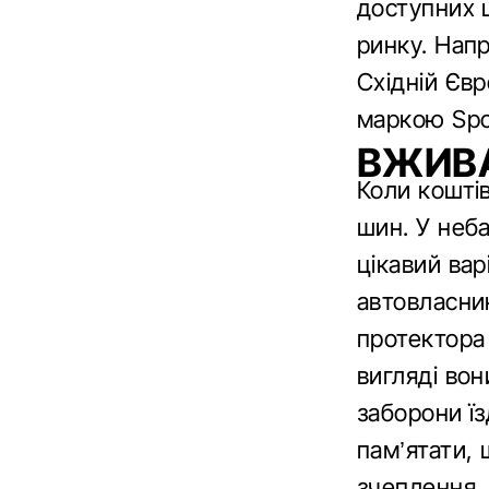
доступних 
ринку. Напр
Східній Євр
маркою Spor
ВЖИВ
Коли кошті
шин. У неб
цікавий вар
автовласник
протектора
вигляді во
заборони їз
пам’ятати, 
зчеплення.