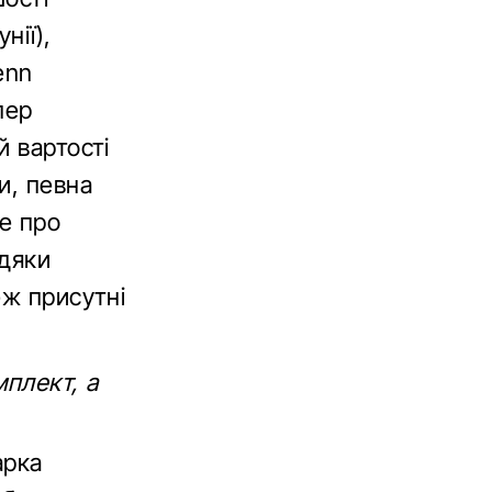
нії),
enn
пер
й вартості
и, певна
те про
вдяки
еж присутні
мплект, а
арка