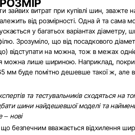
 РОЗМІР
и зайвих витрат при купівлі шин, зважте н
алежить від розмірності. Одна й та сама м
скається у багатьох варіантах діаметру, ш
ілю. Зрозуміло, що від посадкового діамет
що) відступати на можна, тож в межах одні
я можна лише шириною. Наприклад, покр
5 мм буде помітно дешевше такої ж, але в 
кспертів та тестувальників сходяться на то
бати шини найдешевшої моделі та наймен
 – нові
 що безпечним вважається відхилення ши