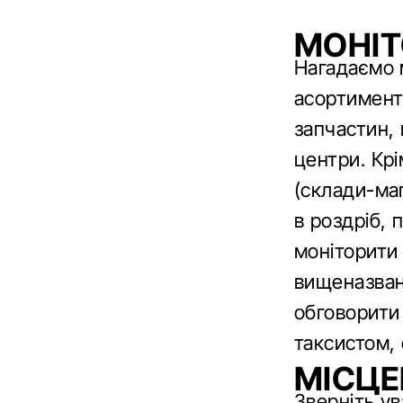
МОНІТ
Нагадаємо 
асортименту
запчастин,
центри. Крі
(склади-ма
в роздріб,
моніторити 
вищеназван
обговорити
таксистом,
МІСЦЕ
Зверніть ув