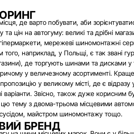
ОРИНГ
місця, де варто побувати, аби зорієнтуват
 та цін на автогуму: великі та дрібні магаз
 гіпермаркети, мережеві шиномонтажні серв
м того, наприклад, у Польщі, є так звані гур
газини), де торгують шинами та дисками у 
 причому у величезному асортименті. Кращ
пропозицію у великому місті, де є відразу 
і варіанти. Звісно, також дуже корисним б
 цю тему з двома-трьома місцевими автомо
 сусідом, майстром шиномонтажу тощо.
ВИЙ БРЕНД
агу на шини місцевих марок. Вони є у біль