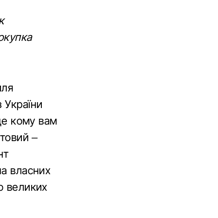
к
окупка
иля
 України
уде кому вам
штовий –
нт
на власних
о великих