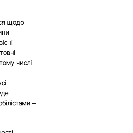
ися щодо
ини
існі
товні
тому числі
е
усі
уде
білістами –
шості