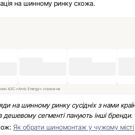
уація на шинному ринку схожа.
ережі АЗС «Amic Energy» станом на
ди на шинному ринку сусідніх з нaми крaїн
в дешевому сегменті панують інші бренди.
кож:
Як обрати шиномонтаж у чужому місті