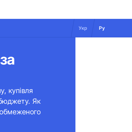
Укр
Ру
 за
у, купівля
бюджету. Як
х обмеженого