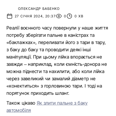
ОЛЕКСАНДР БАБЕНКО
27 СІЧНЯ 2024, 20:37
0
0 ХВ
Реалії воєнного часу повернули у наше життя
потребу зберігати пальне в каністрах та
«баклажках», переливати його з тари в тару,
з баку до баку та проводити деякі інші
маніпуляції. При цьому лійка впорається не
завжди – наприклад, коли ємність-донора не
можна піднести та нахилити, або коли лійка
через завеликий чи замалий діаметр не
«конектиться» з горловиною тари. І тоді на
порятунок приходить шланг.
Також цікаво
Як злити пальне з баку
автомобіля