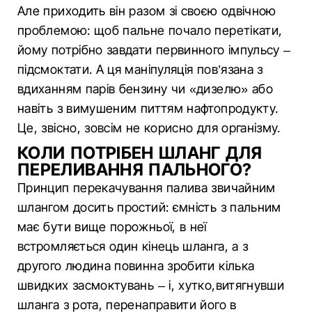
Але приходить він разом зі своєю одвічною
проблемою: щоб пальне почало перетікати,
йому потрібно завдати первинного імпульсу –
підсмоктати. А ця маніпуляція пов’язана з
вдиханням парів бензину чи «дизелю» або
навіть з вимушеним питтям нафтопродукту.
Це, звісно, зовсім не корисно для організму.
КОЛИ ПОТРІБЕН ШЛАНГ ДЛЯ
ПЕРЕЛИВАННЯ ПАЛЬНОГО?
Принцип перекачування палива звичайним
шлангом досить простий: ємність з пальним
має бути вище порожньої, в неї
встромляється один кінець шланга, а з
другого людина повинна зробити кілька
швидких засмоктувань – і, хутко,витягнувши
шланга з рота, перенаправити його в