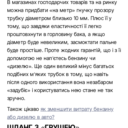
В магазинах господарчих товарів та на ринку
можна придбати «на метр» гнучку прозору
трубку діаметром близько 10 мм. Плюс її у
тому, що завдяки еластичності її легко
проштовхнути в горловину бака, а якщо
діаметр буде невеликим, засмоктати пальне
буде простіше. Проте жодних гарантій, що і з її
допомогою не нап’єтесь бензину чи
«дизелю». Ще один великий мінус багатьох
подібних м’яких трубок в тому, що навіть
після одного використання вона незабаром
«задубіє» і користуватись нею стане не так
зручно.
Також цікаво
як зменшити витрату бензину
або дизелю в авто?
ШЛАНГ З «ГРУШЕЮ»