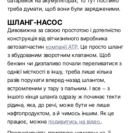
батарейок на акумуляторах, то тут постійно
треба думати, щоб вони були зарядженими.
ШЛАНГ-НАСОС
Дивовижна за своєю простотою і дотепністю
конструкція від вітчизняного виробника
автозапчастин
компанії ATP
. Це просто шланг
з вбудованим зворотним клапаном. Щоб
бензин чи дизпаливо почали переливатися з
однієї місткості в іншу, треба лише кілька
разів порухати вперед-назад шлангом,
встромленим у тару з пальним. І все – з
іншого кінця шланга одразу ж починає текти
рідина, яка, до речі, може бути не лише
нафтопродуктом, а й чимось іншим. Як це
працює, можна
подивитись на відео.
.
Продуктивність пристрою чималенька, її