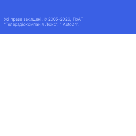
Усi права захищенi. © 2005-2026, ПрАТ
"Телерадіокомпанія Люкс". " Auto24".