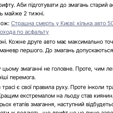
рифту. Аби підготувати до змагань старий 
ь майже 2 тижні.
кож:
Страшна смерть у Києві: кілька авто 5
шохода по асфальту
арні. Кожне друге авто має максимально то
маневр першого. До змагань допускаються, 
 цьому змаганні не головне. Проте, чим ле
іші перемога.
 трасі є свої правила руху. Проте інколи т
 Кращим екстремалом на льоду став киянин
рьох етапів змагання, наступний відбудеть
лоти ж додають, що дрифт це не лише зад