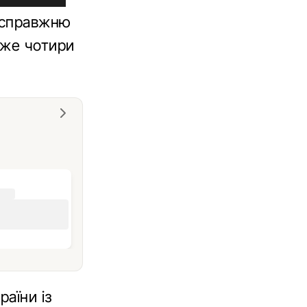
 справжню
йже чотири
раїни із