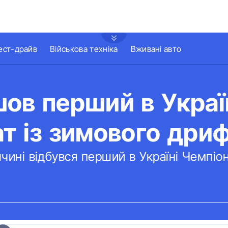
ест-драйв
Військова техніка
Вживані авто
ов перший в Украї
т із зимового дри
ччині відбувся перший в Україні Чемпіо