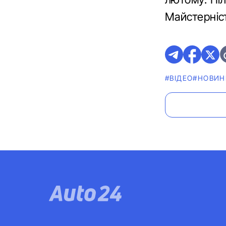
Майстерніс
#ВІДЕО
#НОВИН