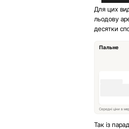
Для цих ви
льодову ар
десятки спо
Пальне
Середні ціни в м
Так із пара