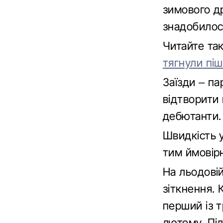
зимового д
знадобилос
Читайте та
тягнули пі
Заїзди – п
відтворити 
дебютанти.
Швидкість у
тим ймовірн
На льодовій
зіткнення.
перший із т
лютому. Пі