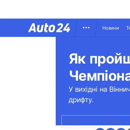
Новини
Т
Як пройш
Чемпіона
У вихідні на Вінни
дрифту.
ФОТО:
24 КАНАЛ
|
ДРИФТ