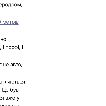
аеродром,
0 метрів
чно
і профі, і
гше авто,
рапляються і
. Це був
ся вже у
оволення.