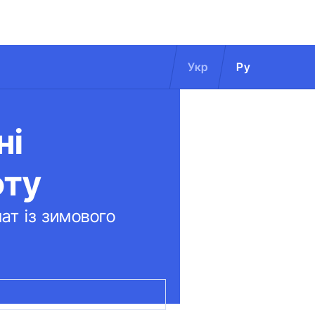
Укр
Ру
ні
фту
нат із зимового