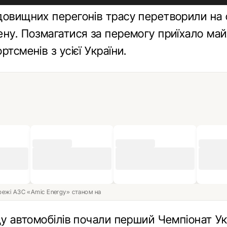
довищних перегонів трасу перетворили на
ену. Позмагатися за перемогу приїхало ма
ртсменів з усієї України.
ережі АЗС «Amic Energy» станом на
ду автомобілів почали перший Чемпіонат Ук