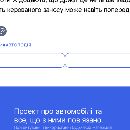
ть керованого заносу може навіть поперед
И
#АВТОПОДІЯ
Проект про автомобілі та
все, що з ними пов'язано.
При цитуванні і використанні будь-яких матеріалів