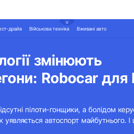
ест-драйв
Військова техніка
Вживані авто
логії змінюють
гони: Robocar для 
відсутні пілоти-гонщики, а болідом кер
так уявляється автоспорт майбутнього. 