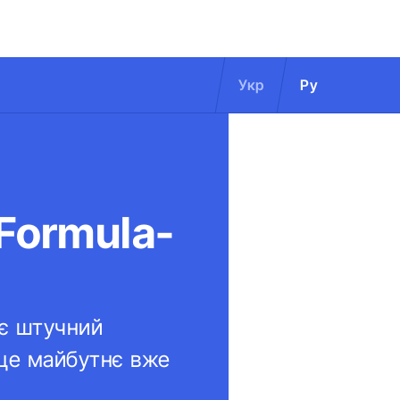
Укр
Ру
Formula-
ує штучний
І це майбутнє вже