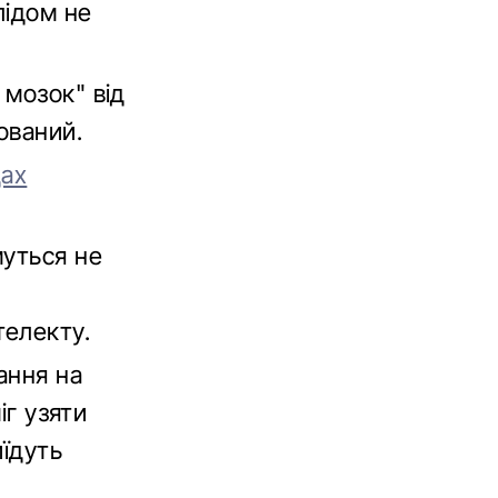
лідом не
 мозок" від
ований.
дах
муться не
телекту.
ання на
іг узяти
иїдуть