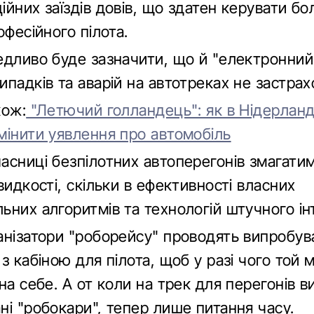
йних заїздів довів, що здатен керувати бо
офесійного пілота.
едливо буде зазначити, що й "електронний
падків та аварій на автотреках не застрах
кож:
"Летючий голландець": як в Нідерлан
мінити уявлення про автомобіль
асниці безпілотних автоперегонів змагати
видкості, скільки в ефективності власних
ьних алгоритмів та технологій штучного ін
анізатори "роборейсу" проводять випробув
з кабіною для пілота, щоб у разі чого той м
на себе. А от коли на трек для перегонів в
ні "робокари", тепер лише питання часу.