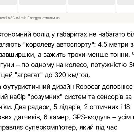
ережі АЗС «Amic Energy» станом на
тономний болід у габаритах не набагато біл
авляють "королеву автоспорту": 4,5 метри 
 завширшки, а важить трохи менше тонни.
гуни – по одному на колесо, потужністю 3
цей "агрегат" до 320 км/год.
а футуристичний дизайн Robocar доповнює
й набір "розумних" систем та сенсорів за
іки. Два радари, 5 лідарів, 2 оптичних і 18
ових датчиків, 6 камер, GPS-модуль – усім
правляє суперкомп’ютер, який під час