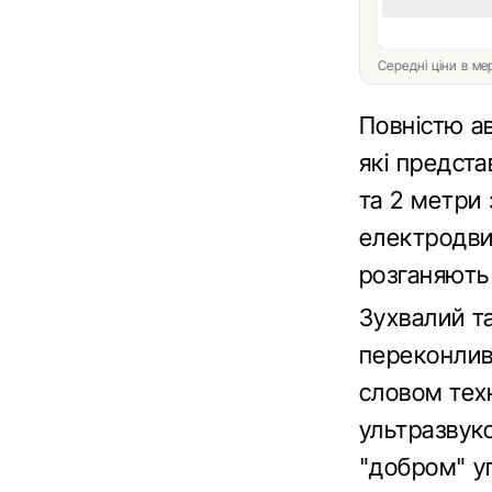
Середні ціни в м
Повністю ав
які предст
та 2 метри
електродви
розганяють 
Зухвалий т
переконливи
словом техн
ультразвук
"добром" у