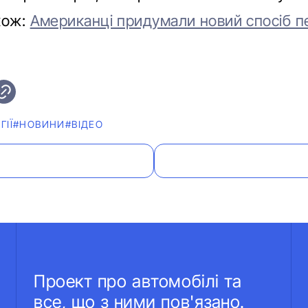
кож:
Американці придумали новий спосіб п
ГІЇ
#НОВИНИ
#ВІДЕО
Проект про автомобілі та
все, що з ними пов'язано.