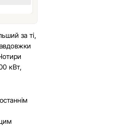
ьший за ті,
завдовжки
 Чотири
00 кВт,
 останнім
 цим