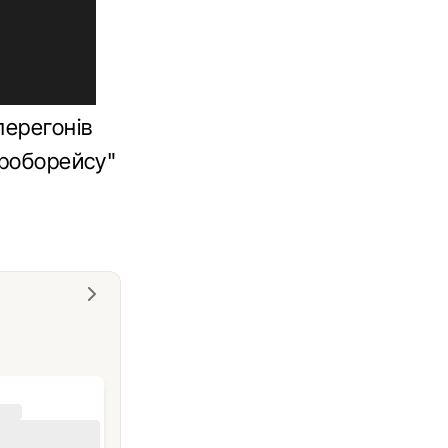
перегонів
"роборейсу"