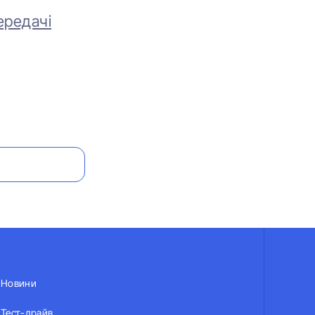
ередачі
Новини
Тест-драйв