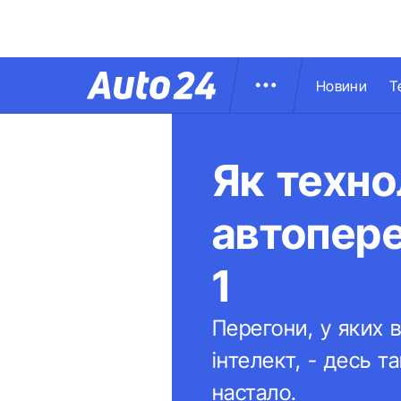
Новини
Т
Як техно
автопере
1
Перегони, у яких 
інтелект, - десь 
настало.