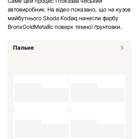
Саме цей процес і показав чеський
автовиробник. На відео показано, що на кузов
майбутнього Skoda Kodiaq нанесли фарбу
BronxGoldMetallic поверх темної ґрунтовки.
Пальне