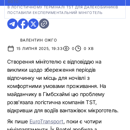
ФОТО:
ROATEL
|
В ЛОГІСТИЧНОМУ ТЕРМІНАЛІ TST ДЛЯ ДАЛЕКОБІЙНИКІВ
ПОСТАВИЛИ ЕКСПЕРИМЕНТАЛЬНИЙ МІНІГОТЕЛЬ
ВАЛЕНТИН ОЖГО
15 ЛИПНЯ 2025, 19:33
0
0 ХВ
Створення мініготелю є відповіддю на
виклики щодо збереження періодів
відпочинку чи місць для ночівлі з
комфортними умовами проживання. На
майданчику в Гімбсхаймі цю проблему
розв'язала логістична компанія TST,
відкривши для водіїв вантажівок мікроготель.
Як пише
EuroTransport
, поки є чотири
мініапартаменти. Їх Roatel зробила з