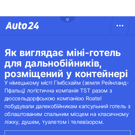
Як виглядає міні-готель
для дальнобійників,
розміщений у контейнері
У німецькому місті Гімбсхайм (земля Рейнланд-
Пфальц) логістична компанія TST разом з
дюссельдорфською компанією Roatel
побудували далекобійникам капсульний готель з
облаштованим спальним місцем на класичному
ліжку, душем, туалетом і телевізором.