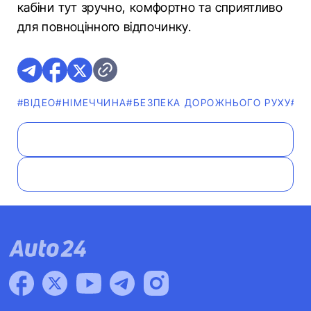
кабіни тут зручно, комфортно та сприятливо
для повноцінного відпочинку.
#ВІДЕО
#НІМЕЧЧИНА
#БЕЗПЕКА ДОРОЖНЬОГО РУХУ
#В