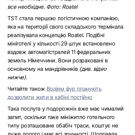
все необхідне. Фото: Roatel
TST стала першою логістичною компанією,
яка на території свого складського термінала
реалізувала концепцію Roatel. Подібні
мініготелі у кількості 29 штук встановлено
вздовж автомагістралей 11 федеральних
земель Німеччини. Вони розраховані в
основному на мандрівників
(див. відео
нижче).
Читайте також
Водіям фур планують
дозволити жити в кабіні постійно
Така послуга у подорожніх вже має чималий
запит, оскільки таке мініжитло готельного
типу розташоване обабіч траси, коштує не
дуже дорого і має всі зручності. Щоправда,