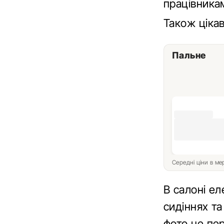
працівникам
Також ціка
Пальне
Середні ціни в м
В салоні ел
сидіннях та
фото не пе