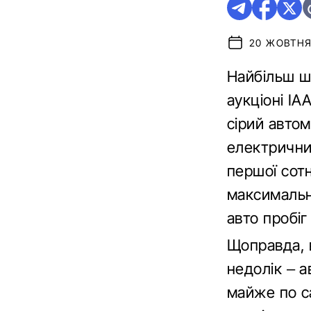
20 ЖОВТНЯ 
Найбільш шв
аукціоні IA
сірий авто
електричний
першої сотн
максимально
авто пробіг
Щоправда, в
недолік – 
майже по са