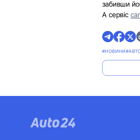
забивши йог
А сервіс
ca
#НОВИНИ
#АВТ