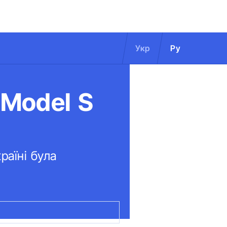
Укр
Ру
 Model S
аїні була