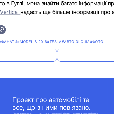
о в Гуглі, мона знайти багато інформації п
rVertical
надасть ще більше інформації про а
ОФАНАТИ
#MODEL S 2016
#TESLA
#АВТО ЗІ США
#ФОТО
Проект про автомобілі та
все, що з ними пов'язано.
При цитуванні і використанні будь-яких матеріалів