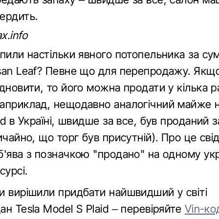
ердить.
x.info
пили настільки явного потопельника за суму
san Leaf? Певне що для перепродажу. Якщ
дновити, то його можна продати у кілька р
априклад, нещодавно аналогічний майже н
id в Україні, швидше за все, був проданий з
ичайно, що торг був присутній). Про це сві
б'ява з позначкою "продано" на одному ук
сурсі.
и вирішили придбати найшвидший у світі
н Tesla Model S Plaid – перевіряйте
Vin-ко