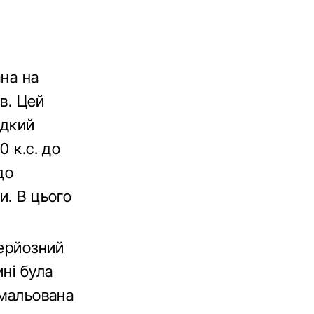
ана на
ів. Цей
идкий
0 к.с. до
до
и. В цього
серйозний
ні була
амальована