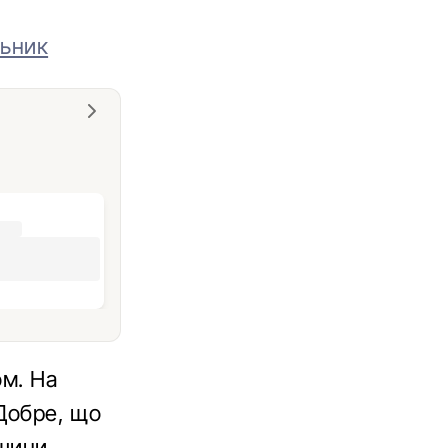
льник
ом. На
 Добре, що
ашини