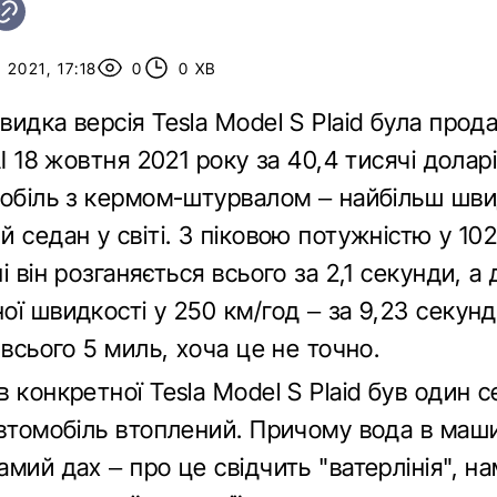
2021, 17:18
0
0 ХВ
идка версія Tesla Model S Plaid була прод
AI 18 жовтня 2021 року за 40,4 тисячі долар
мобіль з кермом-штурвалом – найбільш шв
 седан у світі. З піковою потужністю у 102
і він розганяється всього за 2,1 секунди, а 
ї швидкості у 250 км/год – за 9,23 секунд
 всього 5 миль, хоча це не точно.
 конкретної Tesla Model S Plaid був один 
автомобіль втоплений. Причому вода в маши
мий дах – про це свідчить "ватерлінія", н