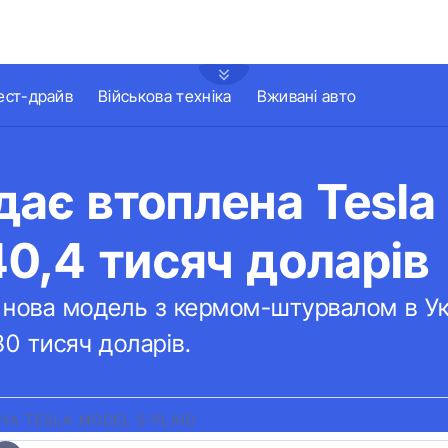
ест-драйв
Військова техніка
Вживані авто
дає втоплена Tesla
 40,4 тисяч доларів
 нова модель з кермом-штурвалом в Укр
80 тисяч доларів.
НА TESLA MODEL S PLAID