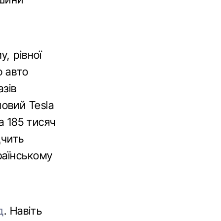
, рівної
о авто
азів
овий Tesla
а 185 тисяч
дчить
раїнському
д
. Навіть