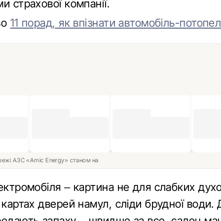
и страхової компанії.
во
11 порад, як впізнати автомобіль-потопе
ережі АЗС «Amic Energy» станом на
ектромобіля – картина не для слабких дух
 картах дверей намул, сліди брудної води.
редають запаху – швидше за все, салон м