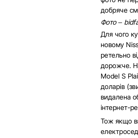
добряче см
Фото – bidfa
Для чого ку
новому Nis
ретельно ві
дорожче. Н
Model S Pla
доларів (зв
видалена о
інтернет-ре
Тож якщо в
електроседа