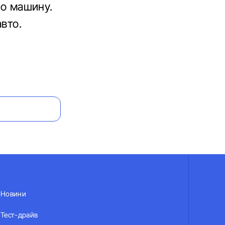
ро машину.
вто.
Новини
Тест-драйв