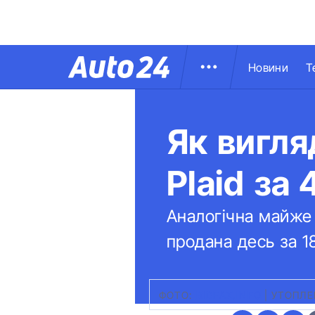
Новини
Т
Як вигля
Plaid за
Аналогічна майже
продана десь за 1
ФОТО:
BIDFAX.INFO
|
УТОПЛЕ