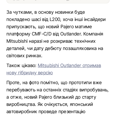
За чутками, в основу новинки буде
покладено шасі від L200, хоча інші інсайдери
припускають, що новий Pajero матиме
платформу CMF-C/D від Outlander. Компанія
Mitsubishi наразі не розкриває технічних
деталей, чи дату дебюту позашляховика на
світових ринках.
Також цікаво:
Mitsubishi Outlander отримав
нову гібридну версію
Проте, на фото помітно, що прототипи вже
перебувають на останніх стадіях випробувань,
а отже, новий Pajero близький до старту
виробництва. Як очікується, японський
автовиробник проведе презентацію