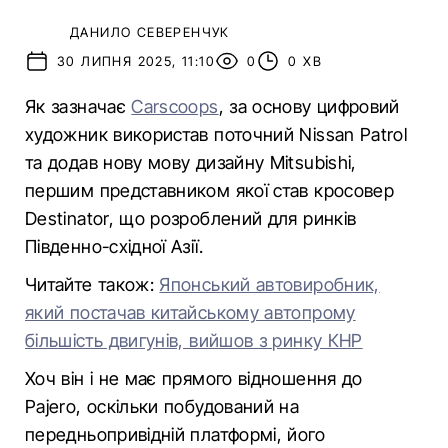
ДАНИЛО СЕВЕРЕНЧУК
30 ЛИПНЯ 2025, 11:10
0
0 ХВ
Як зазначає
Carscoops
, за основу цифровий
художник використав поточний Nissan Patrol
та додав нову мову дизайну Mitsubishi,
першим представником якої став кросовер
Destinator, що розроблений для ринків
Південно-східної Азії.
Читайте також:
Японський автовиробник,
який постачав китайському автопрому
більшість двигунів, вийшов з ринку КНР
Хоч він і не має прямого відношення до
Pajero, оскільки побудований на
передньопривідній платформі, його