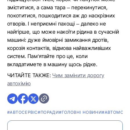
зміститися, а сама тара – перекинутися,
покотитися, пошкодитися аж до наскрізних
отворів. І неприємні пахощі – далеко не
найгірше, що може накоїти рідина в сучасній
машині: дуже ймовірні замикання дротів,
корозія контактів, відмова найважливіших
систем. Пам’ятайте про це, коли
вкладатимете в машину щось рідке.
ЧИТАЙТЕ ТАКЖЕ:
Чим замінити дорогу
автохімію
#АВТОСЕРВІС
#ПОРАДИ
#ГОЛОВНІ НОВИНИ
#АВТОМОБІЛ