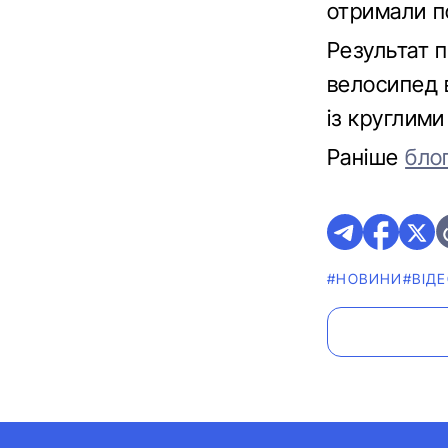
отримали п
Результат п
велосипед 
із круглими
Раніше
бло
#НОВИНИ
#ВІД