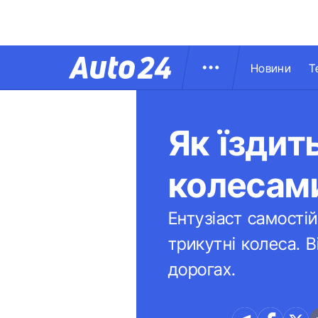
Новини
Т
Як їздит
колесами
Ентузіаст самості
трикутні колеса. 
дорогах.