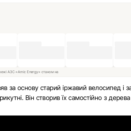
ережі АЗС «Amic Energy» станом на
зяв за основу старий іржавий велосипед і з
рикутні. Він створив їх самостійно з дерева
.