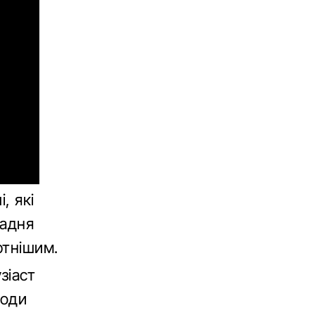
, які
Задня
ртнішим.
зіаст
боди