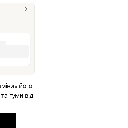
амінив його
 та гуми від