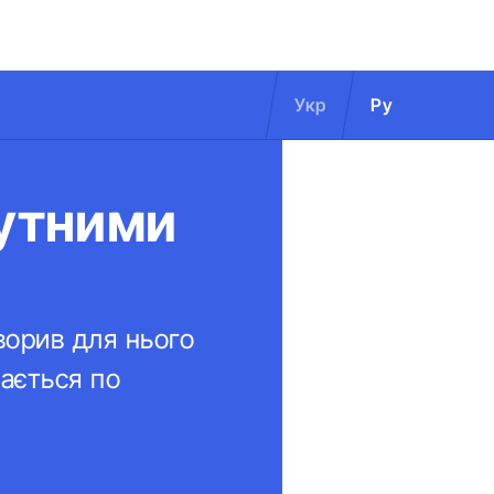
Укр
Ру
кутними
ворив для нього
вається по