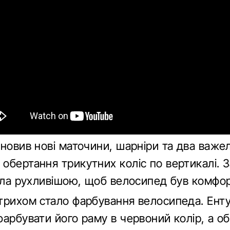
новив нові маточини, шарніри та два важелі
обертання трикутних коліс по вертикалі. 
тала рухливішою, щоб велосипед був комфо
трихом стало фарбування велосипеда. Енту
фарбувати його раму в червоний колір, а о