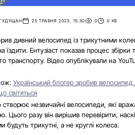
 ГУДУЩАН
25 ТРАВНЯ 2023, 15:30
0
0 ХВ
орив дивний велосипед із трикутними коле
 їздити. Ентузіаст показав процес збірки 
о транспорту. Відео опублікували на YouT
кож:
Український блогер зробив велосипед 
що світяться
о створює незвичайні велосипеди, які вра
ю. Цього разу він вирішив перевірити, наск
 будуть трикутні, а не круглі колеса.