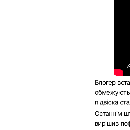
Блогер вста
обмежують 
підвіска с
Останнім ш
вирішив по