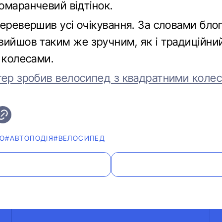
омаранчевий відтінок.
еревершив усі очікування. За словами бло
вийшов таким же зручним, як і традиційни
 колесами.
гер зробив велосипед з квадратними колес
ЕО
#АВТОПОДІЯ
#ВЕЛОСИПЕД