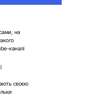
сами, на
такого
ube-каналі
з
жають своєю
ільки