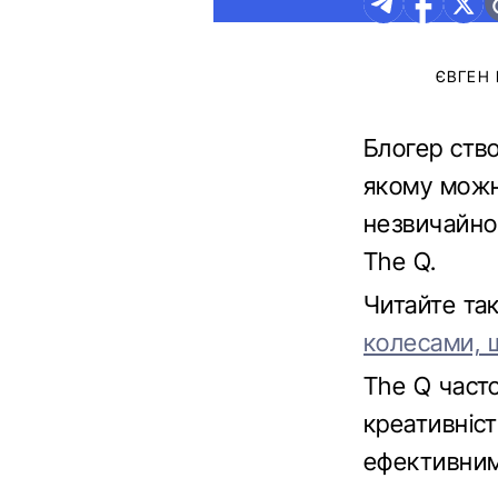
ЄВГЕН
Блогер ств
якому можна
незвичайног
The Q.
Читайте та
колесами, 
The Q част
креативніст
ефективними