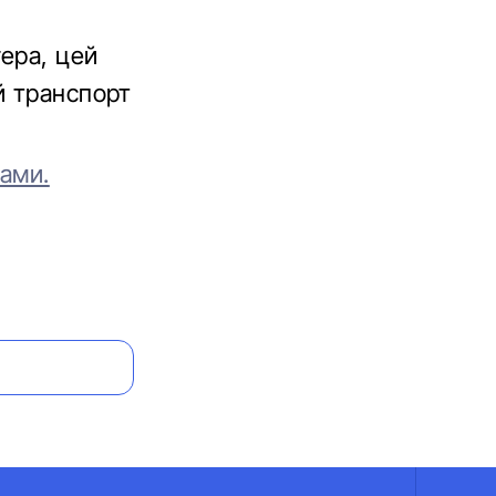
гера, цей
й транспорт
ами.