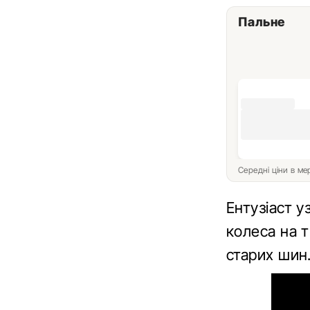
Пальне
Середні ціни в м
Ентузіаст у
колеса на т
старих шин