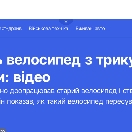
ест-драйв
Військова техніка
Вживані авто
ь велосипед з три
: відео
йно доопрацював старий велосипед і ст
Він показав, як такий велосипед пересу