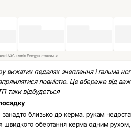
ережі АЗС «Amic Energy» станом на
ру вижатих педалях зчеплення і гальма ног
зпрямлятися повністю. Це вбереже від важ
ТП таки відбудеться
 посадку
 занадто близько до керма, рукам недост
я швидкого обертання керма одним рухом,