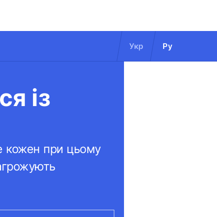
Укр
Ру
ся із
не кожен при цьому
загрожують