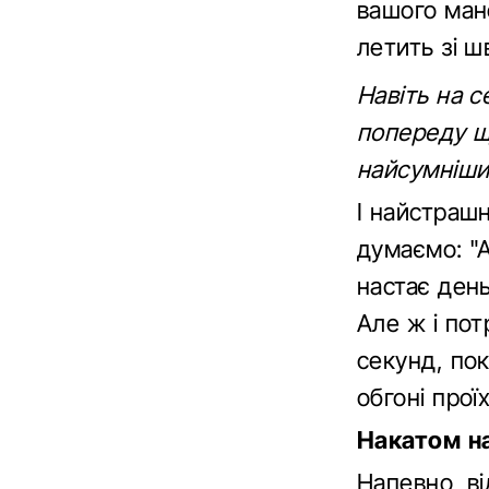
вашого мане
летить зі ш
Навіть на с
попереду щ
найсумніши
І найстраш
думаємо: "
настає день
Але ж і пот
секунд, пок
обгоні прої
Накатом н
Напевно, ві