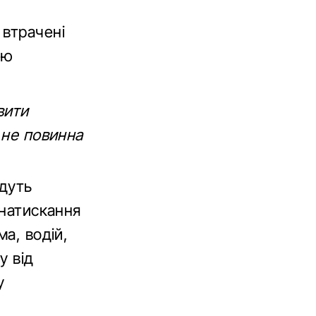
втрачені
ою
вити
 не повинна
удуть
 натискання
а, водій,
у від
у