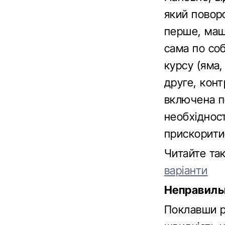
який повор
перше, маши
сама по соб
курсу (яма,
друге, кон
включена п
необхідност
прискоритис
Читайте та
варіанти
Неправиль
Поклавши р