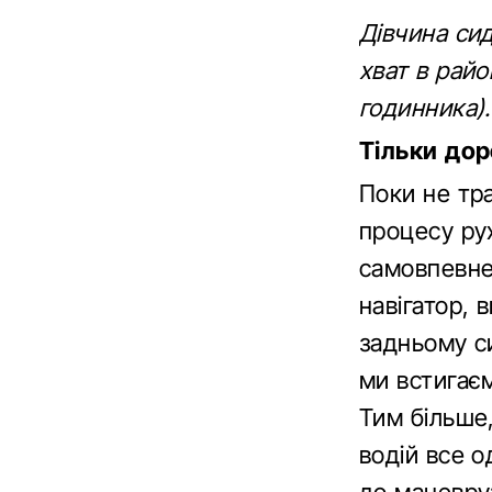
Дівчина сид
хват в райо
годинника).
Тільки дор
Поки не тр
процесу ру
самовпевне
навігатор, 
задньому си
ми встигає
Тим більше
водій все о