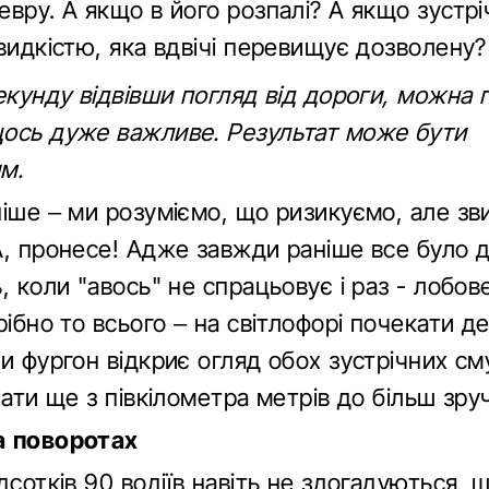
вру. А якщо в його розпалі? А якщо зустр
видкістю, яка вдвічі перевищує дозволену?
екунду відвівши погляд від дороги, можна 
ось дуже важливе. Результат може бути
м.
ніше – ми розуміємо, що ризикуємо, але зв
А, пронесе! Адже завжди раніше все було д
, коли "авось" не спрацьовує і раз - лобов
рібно то всього – на світлофорі почекати д
и фургон відкриє огляд обох зустрічних см
хати ще з півкілометра метрів до більш зру
а поворотах
дсотків 90 водіїв навіть не здогадуються, 