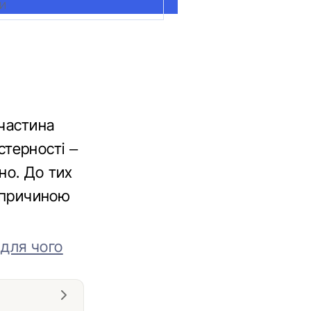
МИ
 частина
йстерності –
но. До тих
и причиною
 для чого