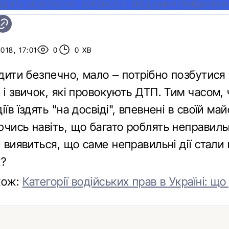
ЕЗДИТЬ БЕЗОПАСНО: БОРЕМСЯ С ВРЕДНЫМИ ПРИВЫЧКА
018, 17:01
0
0 ХВ
здити безпечно, мало – потрібно позбутися
 і звичок, які провокують ДТП. Тим часом,
іїв їздять "на досвіді", впевнені в своїй ма
ючись навіть, що багато роблять неправиль
е виявиться, що саме неправильні дії стал
ж?
кож:
Категорії водійських прав в Україні: що