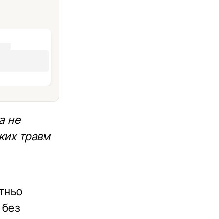
а не
ких травм
атньо
 без