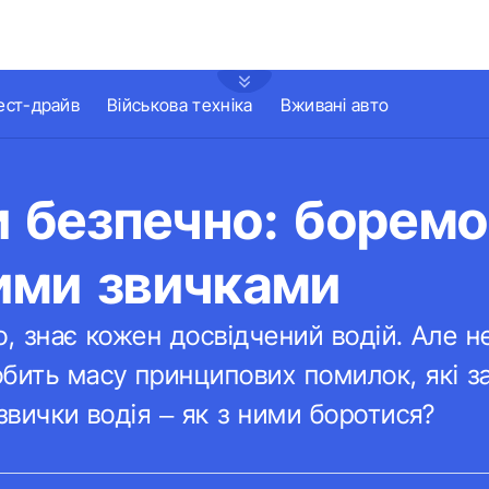
ест-драйв
Військова техніка
Вживані авто
и безпечно: боремо
ими звичками
о, знає кожен досвідчений водій. Але 
обить масу принципових помилок, які 
 звички водія – як з ними боротися?