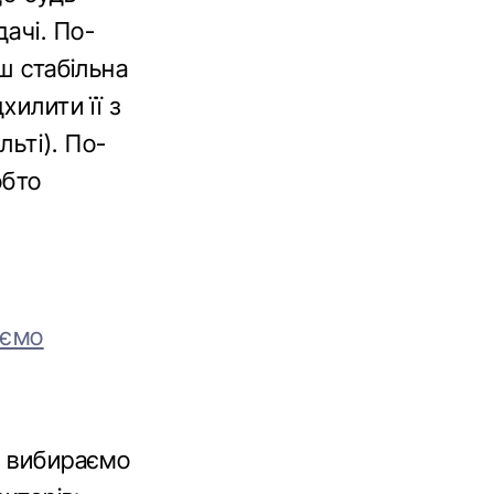
ачі. По-
ш стабільна
хилити її з
льті). По-
обто
юємо
и вибираємо