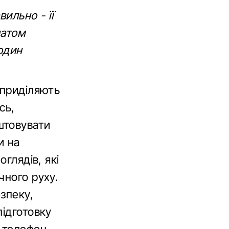
ильно - її
латом
годин
 приділяють
сь,
штовувати
и на
глядів, які
чного руху.
зпеку,
підготовку