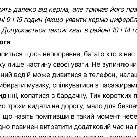
ить далеко від керма, але тримає його прав
ні 9 і 15 годин (якщо уявити кермо циферб
 Допускається також хват в районі 10 і 14 
ога
апиться щось непоправне, багато хто з нас
ху лише частину своєї уваги. Не зупиняючи
ний водій може дивитися в телефон, нала
вибирати музику, спілкуватися з пасажирам
дінні, копатися в бардачку. Тих коротких по
мо трохи кидати на дорогу, мало для безпе
, що навіть помітивши в такий момент небе
дно повинен витратити додатковий час на 