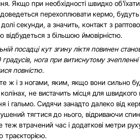
ня. Якщо при необхідності швидко об'їхати
доведеться перехоплювати кермо, будуть 
 долі секунди, а значить, контакт з раптов
 відбудеться з більшою ймовірністю.
ній посадці кут згину ліктя повинен стано
 градусів, нога при витиснутому зчепленні
ися повністю.
е ж і з ногами, яким, якщо вони сильно б
 колінах, не вистачить місця для швидкого
я і гальмо. Сидячи занадто далеко від керм
мушений тягтися до нього, відриваючи спин
е теж втрачений час і додаткові метри рух
ю траєкторією.