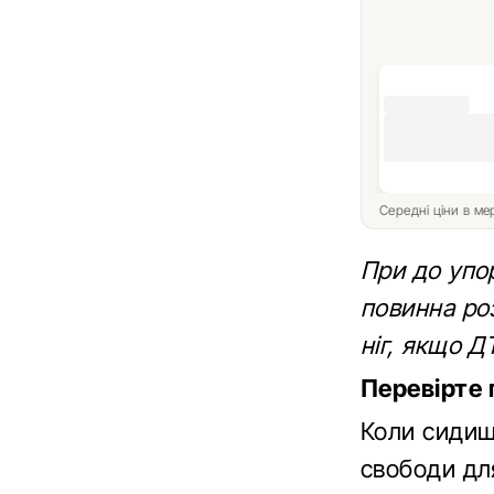
Середні ціни в м
При до упо
повинна ро
ніг, якщо Д
Перевірте
Коли сидиш
свободи дл