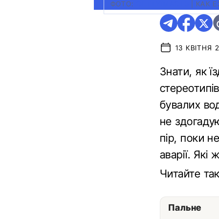
ФОТО:
GETTYIMAGES
|
КАК 
13 КВІТНЯ 2
Знати, як ї
стереотипів
бувалих вод
не здогаду
пір, поки н
аварії. Які 
Читайте та
Пальне