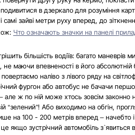
: повернути другу руку на кермо, покласти
, подивитися в дзеркало для розуміння карт
 ті самі зайві метри руху вперед, до зіткненн
кож:
Что означають значки на панелі прила
рішить більшість водіїв: багато маневрів м
 не маючи впевненості в його абсолютній 
повертаємо наліво з лівого ряду на світлоф
річний фургон або автобус не бачачи першо
 – але ж по ній може хтось зовсім законно 
ій “зелений”! Або виходимо на обгін, прог
ише на 100 - 200 метрів вперед – начебто 
 це якщо зустрічний автомобіль з`явиться в