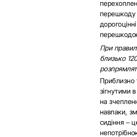
перехоплен
перешкоду 
дорогоцінні
перешкодою
При правиль
близько 120
розпрямлят
Приблизно т
зігнутими в
на зчепленн
навпаки, з
сидіння – ц
непотрібно