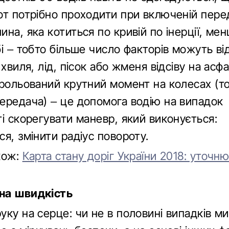
от потрібно проходити при включеній перед
на, яка котиться по кривій по інерції, мен
і – тобто більше число факторів можуть від
 хвиля, лід, пісок або жменя відсіву на асфа
трольований крутний момент на колесах (т
ередача) – це допомога водію на випадок
і скорегувати маневр, який виконується:
я, змінити радіус повороту.
кож:
Карта стану доріг України 2018: уточн
на швидкість
уку на серце: чи не в половині випадків м