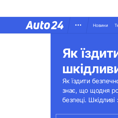
Новини
Т
Як їздит
шкідлив
Як їздити безпечн
знає, що щодня р
безпеці. Шкідливі