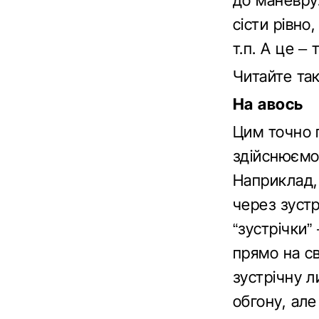
до маневру
сісти рівно
т.п. А це –
Читайте та
На авось
Цим точно г
здійснюємо,
Наприклад, 
через зуст
“зустрічки”
прямо на св
зустрічну л
обгону, але