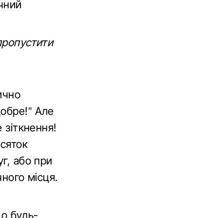
ічний
пропустити
ично
обре!” Але
е зіткнення!
есяток
уг, або при
чного місця.
що будь-