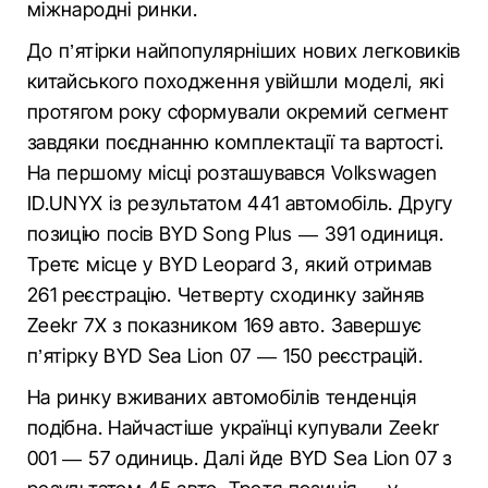
міжнародні ринки.
До п’ятірки найпопулярніших нових легковиків
китайського походження увійшли моделі, які
протягом року сформували окремий сегмент
завдяки поєднанню комплектації та вартості.
На першому місці розташувався Volkswagen
ID.UNYX із результатом 441 автомобіль. Другу
позицію посів BYD Song Plus — 391 одиниця.
Третє місце у BYD Leopard 3, який отримав
261 реєстрацію. Четверту сходинку зайняв
Zeekr 7X з показником 169 авто. Завершує
п’ятірку BYD Sea Lion 07 — 150 реєстрацій.
На ринку вживаних автомобілів тенденція
подібна. Найчастіше українці купували Zeekr
001 — 57 одиниць. Далі йде BYD Sea Lion 07 з