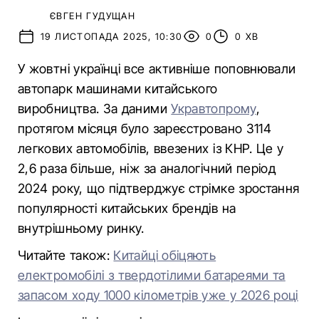
ЄВГЕН ГУДУЩАН
19 ЛИСТОПАДА 2025, 10:30
0
0 ХВ
У жовтні українці все активніше поповнювали
автопарк машинами китайського
виробництва. За даними
Укравтопрому
,
протягом місяця було зареєстровано 3114
легкових автомобілів, ввезених із КНР. Це у
2,6 раза більше, ніж за аналогічний період
2024 року, що підтверджує стрімке зростання
популярності китайських брендів на
внутрішньому ринку.
Читайте також:
Китайці обіцяють
електромобілі з твердотілими батареями та
запасом ходу 1000 кілометрів уже у 2026 році