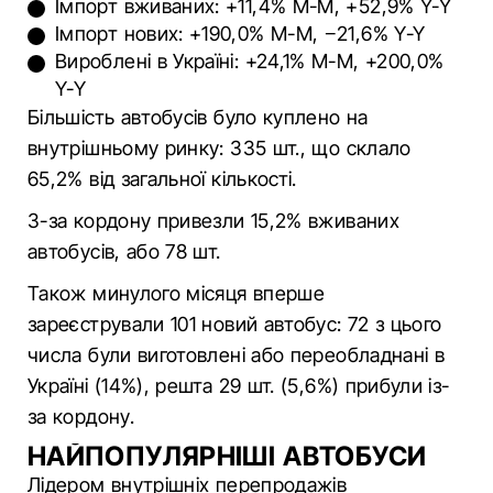
Імпорт вживаних: +11,4% M-M, +52,9% Y-Y
Імпорт нових: +190,0% M-M, −21,6% Y-Y
Вироблені в Україні: +24,1% M-M, +200,0%
Y-Y
Більшість автобусів було куплено на
внутрішньому ринку: 335 шт., що склало
65,2% від загальної кількості.
З-за кордону привезли 15,2% вживаних
автобусів, або 78 шт.
Також минулого місяця вперше
зареєстрували 101 новий автобус: 72 з цього
числа були виготовлені або переобладнані в
Україні (14%), решта 29 шт. (5,6%) прибули із-
за кордону.
НАЙПОПУЛЯРНІШІ АВТОБУСИ
Лідером внутрішніх перепродажів