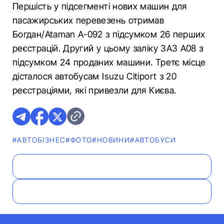
Першість у підсегменті нових машин для
пасажирських перевезень отримав
Богдан/Ataman A-092 з підсумком 26 перших
реєстрацій. Другий у цьому заліку ЗАЗ А08 з
підсумком 24 проданих машини. Третє місце
дісталося автобусам Isuzu Citiport з 20
реєстраціями, які привезли для Києва.
#АВТОБІЗНЕС
#ФОТО
#НОВИНИ
#АВТОБУСИ