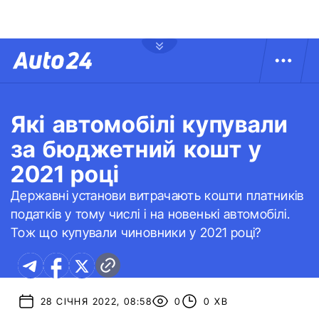
Які автомобілі купували
за бюджетний кошт у
2021 році
Державні установи витрачають кошти платників
податків у тому числі і на новенькі автомобілі.
Тож що купували чиновники у 2021 році?
28 СІЧНЯ 2022, 08:58
0
0 ХВ