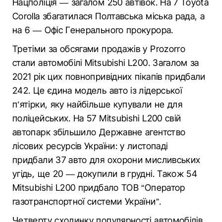
Нацполіція — загалом 250 автівок. На 7 Toyota
Corolla збагатилася Полтавська міська рада, а
на 6 — Офіс Генерального прокурора.
Третіми за обсягами продажів у Prozorro
стали автомобілі Mitsubishi L200. Загалом за
2021 рік цих повнопривідних пікапів придбали
242. Це єдина модель авто із лідерської
п’ятірки, яку найбільше купували не для
поліцейських. На 57 Mitsubishi L200 свій
автопарк збільшило Державне агентство
лісових ресурсів України: у листопаді
придбали 37 авто для охорони мисливських
угідь, ще 20 — докупили в грудні. Також 54
Mitsubishi L200 придбало ТОВ “Оператор
газотранспортної системи України”.
Четверту сходинку популярності автомобілів