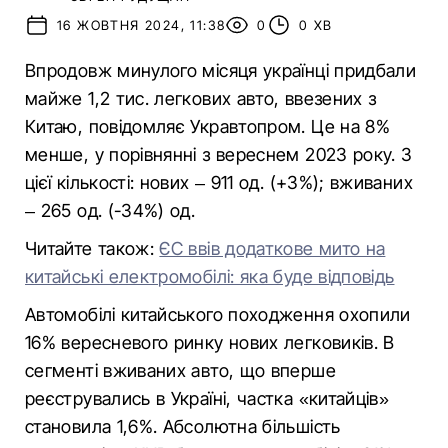
16 ЖОВТНЯ 2024, 11:38
0
0 ХВ
Впродовж минулого місяця українці придбали
майже 1,2 тис. легкових авто, ввезених з
Китаю, повідомляє Укравтопром. Це на 8%
менше, у порівнянні з вереснем 2023 року. З
цієї кількості: нових – 911 од. (+3%); вживаних
– 265 од. (-34%) од.
Читайте також:
ЄС ввів додаткове мито на
китайські електромобілі: яка буде відповідь
Автомобілі китайського походження охопили
16% вересневого ринку нових легковиків. В
сегменті вживаних авто, що вперше
реєструвались в Україні, частка «китайців»
становила 1,6%. Абсолютна більшість