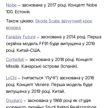
Nobe
– заснована у 2017 році. Концепт Nobe
100. Естонія.
Також цікаво:
Skoda Scala: відчутний крок
вперед
Faraday Future
– заснована у 2014 році. Перша
серійна модель FF91 буде випущена у 2019
році. Китай-США.
Corbellati
– заснована у 2018 році. Концепт
Missile. Канарські острови (Іспанія).
LvChi
– (читається “ЛуЧі”) заснована у 2016
році. Концепт Venere. Перша модель буде
випущена у 2019 році. Китай.
Giugiaro
– заснована у 1968 році як студія
кузовного дизайну Studi Italiani Realizzazione