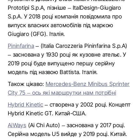
Prototipi S.p.A, пізніше – ItalDesign-Giugiaro
S.p.A. У 2018 році компанія повідомила про
випуск власних автомобілів під маркою
Giugiaro (GFG). Італія.
Pininfarina
– (Italia Carozzeria Pininfarina S.p.A)
– заснована у 1930 році як кузовне ательє. У
2019 році буде випущено першу серійну
модель під назвою Battista. Італія.
Також цікаво:
Mercedes-Benz Minibus Sprinter
City 75 – ось які маршрутки нам потрібні
Hybrid Kinetic
– створена у 2002 році. Концепт
Hybrid Kinetic GT. Китай-США.
AiWays
(Ai Chi Auto) – заснована у 2017 році.
Серійна модель U5 вийде у 2019 році. Китай.