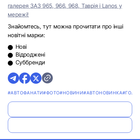
галерея ЗАЗ 965, 966, 968, Таврія і Lanos у
мережі!
Знайомтесь, тут можна прочитати про інші
новітні марки:
Нові
Відроджені
Суббренд
и
#АВТОФАНАТИ
#ФОТО
#НОВИНИ
#АВТОНОВИНКА
#ГОЛО