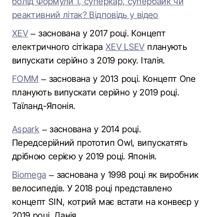
болід Формули 1, суперкар, супербайк чи
реактивний літак? Відповідь у відео
XEV
– заснована у 2017 році. Концепт
електричного сітікара
XEV LSEV
планують
випускати серійно з 2019 року. Італія.
FOMM
– заснована у 2013 році. Концепт One
планують випускати серійно у 2019 році.
Таїланд-Японія.
Aspark
– заснована у 2014 році.
Передсерійний прототип Owl, випускатять
дрібною серією у 2019 році. Японія.
Biomega
– заснована у 1998 році як виробник
велосипедів. У 2018 році представлено
концепт SIN, котрий має встати на конвеєр у
2019 році. Данія.