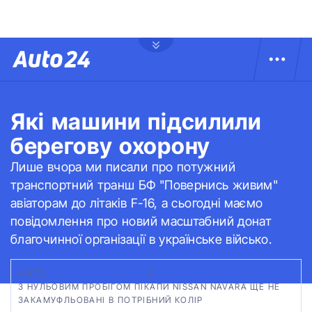
Які машини підсилили
берегову охорону
Лише вчора ми писали про потужний
транспортний транш БФ "Повернись живим"
авіаторам до літаків F-16, а сьогодні маємо
повідомлення про новий масштабний донат
благочинної організації в українське військо.
ФОТО:
ПОВЕРНИСЬ ЖИВИМ
|
З НУЛЬОВИМ ПРОБІГОМ ПІКАПИ NISSAN NAVARA ЩЕ НЕ
ЗАКАМУФЛЬОВАНІ В ПОТРІБНИЙ КОЛІР