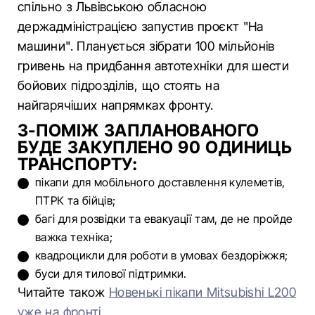
спільно з Львівською обласною
держадміністрацією запустив проєкт "На
машини". Планується зібрати 100 мільйонів
гривень на придбання автотехніки для шести
бойових підрозділів, що стоять на
найгарячіших напрямках фронту.
З-ПОМІЖ ЗАПЛАНОВАНОГО
БУДЕ ЗАКУПЛЕНО 90 ОДИНИЦЬ
ТРАНСПОРТУ:
пікапи для мобільного доставлення кулеметів,
ПТРК та бійців;
багі для розвідки та евакуації там, де не пройде
важка техніка;
квадроцикли для роботи в умовах бездоріжжя;
буси для тилової підтримки.
Читайте також
Новенькі пікапи Mitsubishi L200
уже на фронті