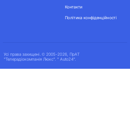
Контакти
Політика конфіденційності
Усi права захищенi. © 2005-2026, ПрАТ
"Телерадіокомпанія Люкс". " Auto24".