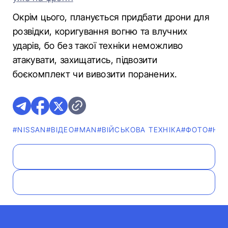
Окрім цього, планується придбати дрони для
розвідки, коригування вогню та влучних
ударів, бо без такої техніки неможливо
атакувати, захищатись, підвозити
боєкомплект чи вивозити поранених.
#NISSAN
#ВІДЕО
#MAN
#ВІЙСЬКОВА ТЕХНІКА
#ФОТО
#НО