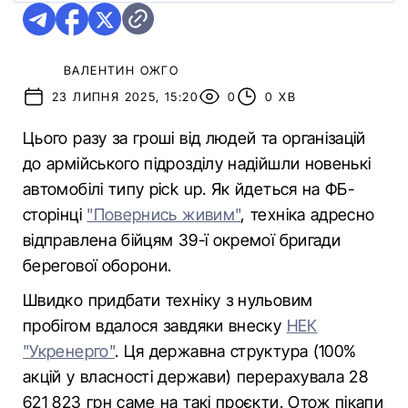
ВАЛЕНТИН ОЖГО
23 ЛИПНЯ 2025, 15:20
0
0 ХВ
Цього разу за гроші від людей та організацій
до армійського підрозділу надійшли новенькі
автомобілі типу pick up. Як йдеться на ФБ-
сторінці
"Повернись живим"
, техніка адресно
відправлена бійцям 39-ї окремої бригади
берегової оборони.
Швидко придбати техніку з нульовим
пробігом вдалося завдяки внеску
НЕК
"Укренерго"
. Ця державна структура (100%
акцій у власності держави) перерахувала 28
621 823 грн саме на такі проєкти. Отож пікапи