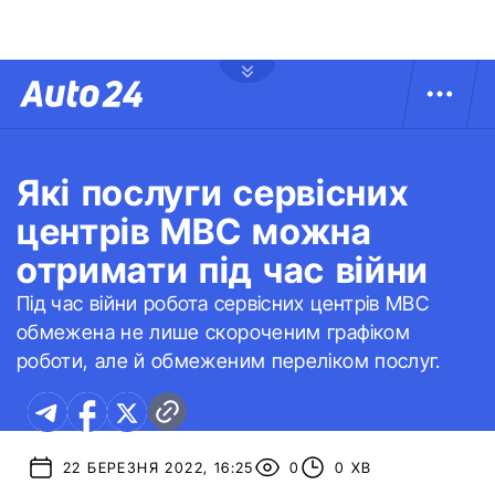
Які послуги сервісних
центрів МВС можна
отримати під час війни
Під час війни робота сервісних центрів МВС
обмежена не лише скороченим графіком
роботи, але й обмеженим переліком послуг.
22 БЕРЕЗНЯ 2022, 16:25
0
0 ХВ