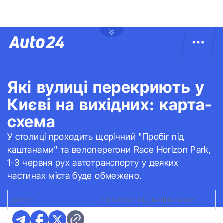
Які вулиці перекриють у
Києві на вихідних: карта-
схема
У столиці проходить щорічний "Пробіг під
каштанами" та велоперегони Race Horizon Park,
1-3 червня рух автотранспорту у деяких
частинах міста буде обмежено.
ФОТО:
VSEPROBEGI.ORG
|
26 ПРОБІГ ПІД КАШТАНАМИ