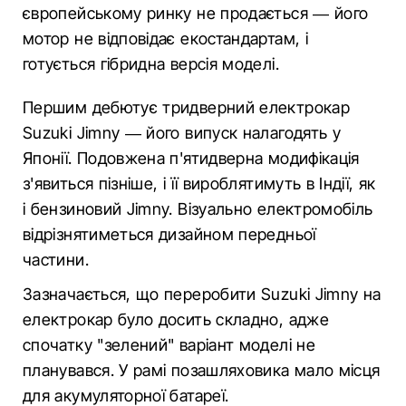
європейському ринку не продається — його
мотор не відповідає екостандартам, і
готується гібридна версія моделі.
Першим дебютує тридверний електрокар
Suzuki Jimny — його випуск налагодять у
Японії. Подовжена п'ятидверна модифікація
з'явиться пізніше, і її вироблятимуть в Індії, як
і бензиновий Jimny. Візуально електромобіль
відрізнятиметься дизайном передньої
частини.
Зазначається, що переробити Suzuki Jimny на
електрокар було досить складно, адже
спочатку "зелений" варіант моделі не
планувався. У рамі позашляховика мало місця
для акумуляторної батареї.