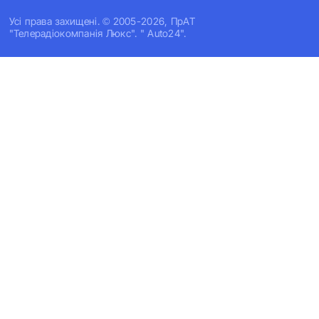
Усi права захищенi. © 2005-2026, ПрАТ
"Телерадіокомпанія Люкс". " Auto24".